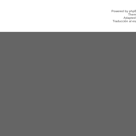
Powered by
php
Them
Adapted
Traducción al e