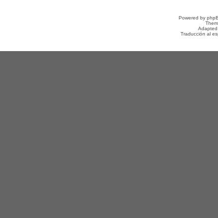
Powered by
php
Them
Adapted
Traducción al e