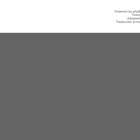
Powered by
php
Them
Adapted
Traducción al e