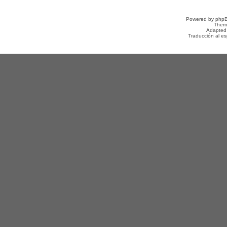
Powered by
php
Them
Adapted
Traducción al e