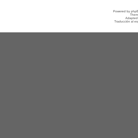
Powered by
php
Them
Adapted
Traducción al e