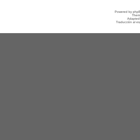
Powered by
php
Them
Adapted
Traducción al e