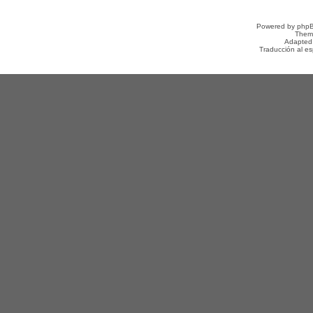
Powered by
php
Them
Adapted
Traducción al e