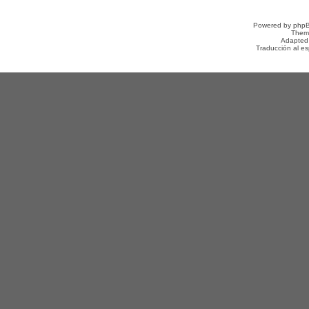
Powered by
php
Them
Adapted
Traducción al e