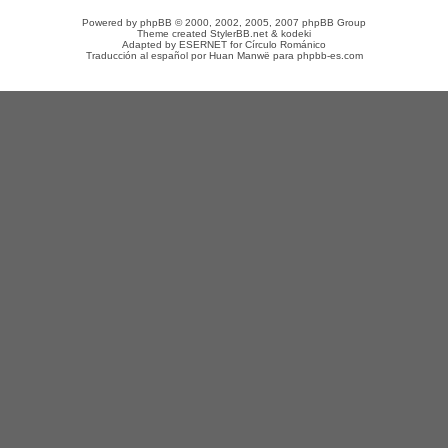
Powered by
phpBB
© 2000, 2002, 2005, 2007 phpBB Group
Theme created
StylerBB.net
&
kodeki
Adapted by
ESERNET
for
Círculo Románico
Traducción al español por
Huan Manwë
para
phpbb-es.com