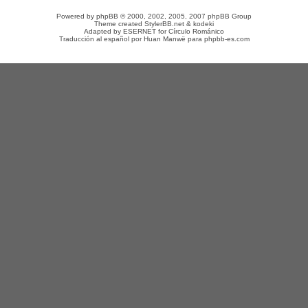
Powered by
phpBB
© 2000, 2002, 2005, 2007 phpBB Group
Theme created
StylerBB.net
&
kodeki
Adapted by
ESERNET
for
Círculo Románico
Traducción al español por
Huan Manwë
para
phpbb-es.com