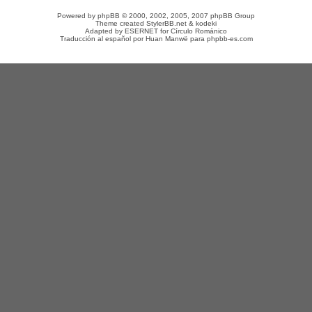
Powered by
phpBB
© 2000, 2002, 2005, 2007 phpBB Group
Theme created
StylerBB.net
&
kodeki
Adapted by
ESERNET
for
Círculo Románico
Traducción al español por
Huan Manwë
para
phpbb-es.com