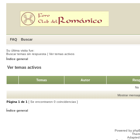
FAQ
Buscar
Su última visita fue:
Buscar temas sin respuesta
|
Ver temas activos
Índice general
Ver temas activos
Temas
Autor
Resp
No 
Mostrar mensaje
Página
1
de
1
[ Se encontraron 0 coincidencias ]
Índice general
Powered by
php
Them
Adapted