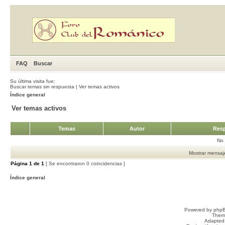
FAQ
Buscar
Su última visita fue:
Buscar temas sin respuesta
|
Ver temas activos
Índice general
Ver temas activos
Temas
Autor
Resp
No 
Mostrar mensaje
Página
1
de
1
[ Se encontraron 0 coincidencias ]
Índice general
Powered by
php
Them
Adapted