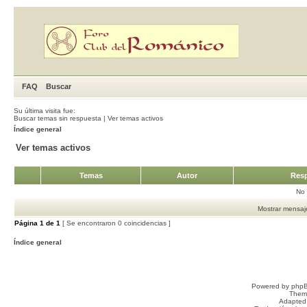
FAQ
Buscar
Su última visita fue:
Buscar temas sin respuesta
|
Ver temas activos
Índice general
Ver temas activos
Temas
Autor
Resp
No 
Mostrar mensaje
Página
1
de
1
[ Se encontraron 0 coincidencias ]
Índice general
Powered by
php
Them
Adapted