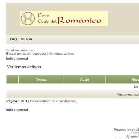
FAQ
Buscar
Su última visita fue:
Buscar temas sin respuesta
|
Ver temas activos
Índice general
Ver temas activos
Temas
Autor
Resp
No 
Mostrar mensaje
Página
1
de
1
[ Se encontraron 0 coincidencias ]
Índice general
Powered by
php
Them
Adapted