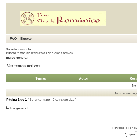
FAQ
Buscar
Su última visita fue:
Buscar temas sin respuesta
|
Ver temas activos
Índice general
Ver temas activos
Temas
Autor
Resp
No 
Mostrar mensaje
Página
1
de
1
[ Se encontraron 0 coincidencias ]
Índice general
Powered by
php
Them
Adapted