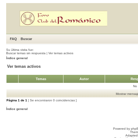
FAQ
Buscar
Su última visita fue:
Buscar temas sin respuesta
|
Ver temas activos
Índice general
Ver temas activos
Temas
Autor
Resp
No 
Mostrar mensaje
Página
1
de
1
[ Se encontraron 0 coincidencias ]
Índice general
Powered by
php
Them
Adapted