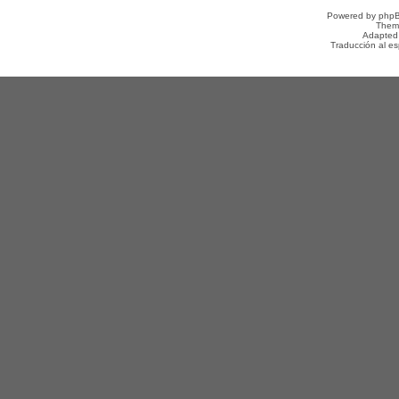
Powered by
php
Them
Adapted
Traducción al e