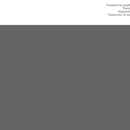
Powered by
php
Them
Adapted
Traducción al e