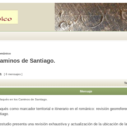
Románico
Caminos de Santiago.
1
[ 6 mensajes ]
T
Mensaje
Jaqués en los Caminos de Santiago.
qués como marcador territorial e itinerario en el románico: revisión georrefere
iago.
tudio presenta una revisión exhaustiva y actualización de la ubicación de l