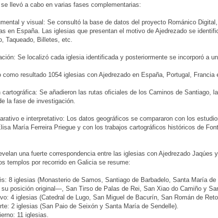
 se llevó a cabo en varias fases complementarias:
mental y visual: Se consultó la base de datos del proyecto Románico Digital
as en España. Las iglesias que presentan el motivo de Ajedrezado se identif
 Taqueado, Billetes, etc.
ación: Se localizó cada iglesia identificada y posteriormente se incorporó a u
 como resultado 1054 iglesias con Ajedrezado en España, Portugal, Francia e 
 cartográfica: Se añadieron las rutas oficiales de los Caminos de Santiago, 
 de la fase de investigación.
arativo e interpretativo: Los datos geográficos se compararon con los estudio
lisa María Ferreira Priegue y con los trabajos cartográficos históricos de Fon
evelan una fuerte correspondencia entre las iglesias con Ajedrezado Jaqúes y
los templos por recorrido en Galicia se resume:
s: 8 iglesias (Monasterio de Samos, Santiago de Barbadelo, Santa María de 
su posición original—, San Tirso de Palas de Rei, San Xiao do Camiño y San
vo: 4 iglesias (Catedral de Lugo, San Miguel de Bacurín, San Román de Reto
te: 2 iglesias (San Paio de Seixón y Santa María de Sendelle).
erno: 11 iglesias.