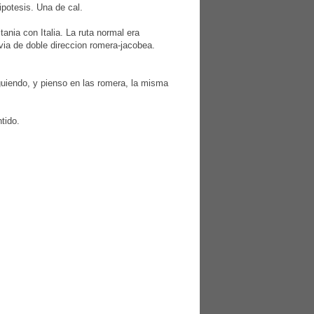
ipotesis. Una de cal.
nia con Italia. La ruta normal era
via de doble direccion romera-jacobea.
guiendo, y pienso en las romera, la misma
tido.