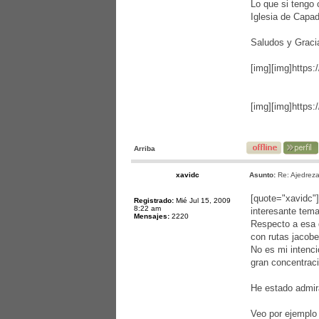
Lo que si tengo 
Iglesia de Capad
Saludos y Graci
[img]
[img]https
[img]
[img]http
Arriba
xavidc
Asunto:
Re: Ajedreza
[quote="xavidc"
Registrado:
Mié Jul 15, 2009
8:22 am
interesante tema
Mensajes:
2220
Respecto a esa d
con rutas jacobe
No es mi intenci
gran concentrac
He estado admir
Veo por ejemplo