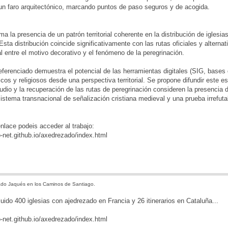
un faro arquitectónico, marcando puntos de paso seguros y de acogida.
rma la presencia de un patrón territorial coherente en la distribución de igles
 Esta distribución coincide significativamente con las rutas oficiales y alterna
al entre el motivo decorativo y el fenómeno de la peregrinación.
referenciado demuestra el potencial de las herramientas digitales (SIG, bases 
icos y religiosos desde una perspectiva territorial. Se propone difundir este 
udio y la recuperación de las rutas de peregrinación consideren la presenci
istema transnacional de señalización cristiana medieval y una prueba irrefu
enlace podeis acceder al trabajo:
ho-net.github.io/axedrezado/index.html
do Jaqués en los Caminos de Santiago.
uido 400 iglesias con ajedrezado en Francia y 26 itinerarios en Cataluña...
ho-net.github.io/axedrezado/index.html