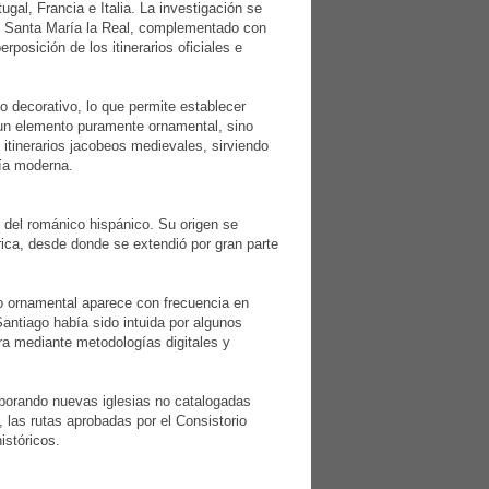
al, Francia e Italia. La investigación se
ón Santa María la Real, complementado con
posición de los itinerarios oficiales e
o decorativo, lo que permite establecer
ra un elemento puramente ornamental, sino
itinerarios jacobeos medievales, sirviendo
fía moderna.
 del románico hispánico. Su origen se
rica, desde donde se extendió por gran parte
ivo ornamental aparece con frecuencia en
Santiago había sido intuida por algunos
ara mediante metodologías digitales y
corporando nuevas iglesias no catalogadas
, las rutas aprobadas por el Consistorio
istóricos.