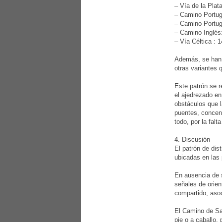
– Vía de la Plata
– Camino Portugu
– Camino Portugu
– Camino Inglés:
– Vía Céltica : 1
Además, se han r
otras variantes 
Este patrón se r
el ajedrezado en
obstáculos que l
puentes, concent
todo, por la fal
4. Discusión
El patrón de dis
ubicadas en las
En ausencia de s
señales de orien
compartido, asoc
El Camino de San
pie o a caballo,