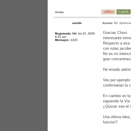
Arriba
xavidc
Asunto:
Re: Ajedreza
Gracias Chovi.
Registrado:
Mié Jul 15, 2009
8:22 am
interesante tema
Mensajes:
2220
Respecto a esa d
con rutas jacobe
No es mi intenci
gran concentrac
He estado admir
Veo por ejemplo
confirmarian la 
En cambio en la 
siguiendo la Via
¿Quizas sea el 
Una ultima idea:
funcion?.