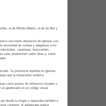
ñán, el de Miñoto Ribeiro, el de do Mar y
serva una fuerte alineación de iglesias con
la necesidad de sortear y adaptarse a los
ustriales, carreteras, ferrocarriles,
as rutas predominen sobre otras y, sobre
dadas.
drezado. Su presencia repetida en iglesias
pleja que la meramente estética.
tuar como puntos de referencia visuales o
an al ajedrezado en un código visual
 a pie desde su hogar y regresaba también a
 este contexto, el ajedrezado podría