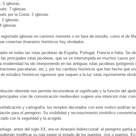
: 5 iglesias.
és: 7 iglesias.
és por la Costa: 2 iglesias.
 2 iglesias.
4 iglesias.
egistrado iglesias en caminos menores o en fase de estudio, como el de Mari
que conectan itinerarios históricos hoy olvidados.
epite en todas las rutas jacobeas de España, Portugal, Francia e Italia. Se ob
 las principales rutas jacobeas, que se ve interrumpida en muchos casos por 
a modernidad ha ido interponiendo en las antiguas rutas jacobeas (polígonos ind
raciones parcelarias, etc.), por los cambios históricos que han hecho que un
ta de estudios históricos rigurosos que saquen a la luz rutas injustamente olvi
tribución obtenido nos permite reconsiderar el significado y la función del aje
 principales vías de comunicación medievales sugiere una intención más com
eñalización y cartografía, los templos decorados con este motivo podrían ac
tación para el peregrino. Su visibilidad y reconocimiento simbólico convertirí
iado con la seguridad y la acogida .
tiago, antes del siglo XX, era un itinerario bidireccional: el peregrino partía
 pudiendo modificar su ruta según el estado de los puentes, ríos o puertos. En