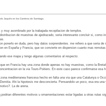
do Jaqués en los Caminos de Santiago.
 y muy asombrado por la trabajada recopilacion de templos.
istribucion de muestras de ajedrazado, seria interesante concluir si, como ins
as.
on ponerlo en duda, pero hay datos sorprendentes. me refiero a que seria de s
ion en España y Francia, que se convierte en dispersion cuanto mas remotas
ando ese mapa y tengo algunas comentarios al respecto:
 que en Francia hay una zona donde apenas no hay muestras, como la Bretaña
concentracion en la via Tours-Poitiers. En este caso parece confirmarse esa h
zona mediterranea francesa hecho en falta una via que una Catalunya o Occita
 Domitia. Ahi la hipotesis me desconcierta. Pensandolo un poco, esa era una 
motivo?. La de arena.
¿podrian diferentes motivos u ornamentaciones estar ligadas a otras rutas si