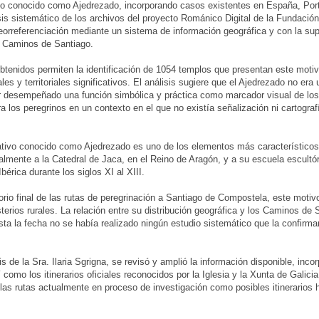
o conocido como Ajedrezado, incorporando casos existentes en España, Portug
sis sistemático de los archivos del proyecto Románico Digital de la Fundaci
orreferenciación mediante un sistema de información geográfica y con la super
s Caminos de Santiago.
btenidos permiten la identificación de 1054 templos que presentan este motiv
les y territoriales significativos. El análisis sugiere que el Ajedrezado no e
 desempeñado una función simbólica y práctica como marcador visual de los 
ra los peregrinos en un contexto en el que no existía señalización ni cartogra
ativo conocido como Ajedrezado es uno de los elementos más característicos
nalmente a la Catedral de Jaca, en el Reino de Aragón, y a su escuela escultó
bérica durante los siglos XI al XIII.
itorio final de las rutas de peregrinación a Santiago de Compostela, este mot
terios rurales. La relación entre su distribución geográfica y los Caminos de 
sta la fecha no se había realizado ningún estudio sistemático que la confirm
esis de la Sra. Ilaria Sgrigna, se revisó y amplió la información disponible, in
 como los itinerarios oficiales reconocidos por la Iglesia y la Xunta de Galicia
as rutas actualmente en proceso de investigación como posibles itinerarios h