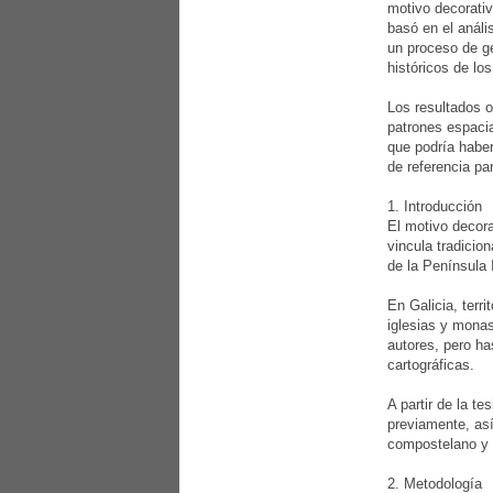
motivo decorativ
basó en el análi
un proceso de ge
históricos de lo
Los resultados o
patrones espacia
que podría haber
de referencia pa
1. Introducción
El motivo decor
vincula tradicio
de la Península I
En Galicia, terr
iglesias y monas
autores, pero ha
cartográficas.
A partir de la t
previamente, así
compostelano y l
2. Metodología