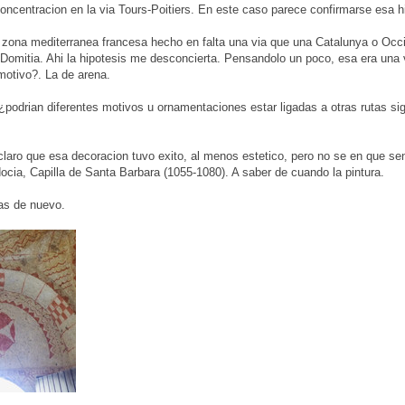
concentracion en la via Tours-Poitiers. En este caso parece confirmarse esa h
zona mediterranea francesa hecho en falta una via que una Catalunya o Occita
 Domitia. Ahi la hipotesis me desconcierta. Pensandolo un poco, esa era una 
motivo?. La de arena.
¿podrian diferentes motivos u ornamentaciones estar ligadas a otras rutas si
claro que esa decoracion tuvo exito, al menos estetico, pero no se en que sen
ocia, Capilla de Santa Barbara (1055-1080). A saber de cuando la pintura.
as de nuevo.