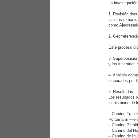
La investigación
1. Revisión docu
iglesias románic
como Ajedrezado,
2. Georreferenci
Este proceso dio
3. Superposición
y los itinerarios
4. Análisis comp
elaborados por E
3. Resultados
Los resultados r
localización de 
– Camino Francé
Portomarín —en 
– Camino Primiti
– Camino del Nor
– Camino de Invi