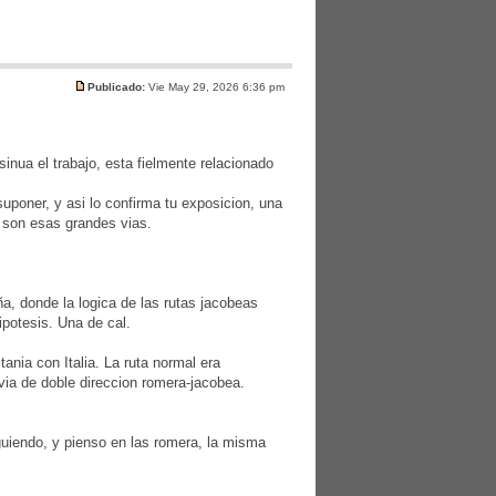
Publicado:
Vie May 29, 2026 6:36 pm
inua el trabajo, esta fielmente relacionado
uponer, y asi lo confirma tu exposicion, una
 son esas grandes vias.
, donde la logica de las rutas jacobeas
ipotesis. Una de cal.
nia con Italia. La ruta normal era
via de doble direccion romera-jacobea.
guiendo, y pienso en las romera, la misma