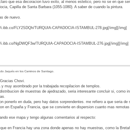
claro que esa decoracion tuvo exito, al menos estetico, pero no se en que sen
ocia, Capilla de Santa Barbara (1055-1080). A saber de cuando la pintura.
as de nuevo.
://i.ibb.co/FLY2SDQh/TURQUIA-CAPADOCIA-ISTAMBUL-278.jpg[/img]
[/img]
s://i.ibb.co/NgDWQF3w/TURQUIA-CAPADOCIA-ISTAMBUL-276.jpg[/img]
[/img]
do Jaqués en los Caminos de Santiago.
]Gracias Chovi.
 y muy asombrado por la trabajada recopilacion de templos.
istribucion de muestras de ajedrazado, seria interesante concluir si, como ins
as.
on ponerlo en duda, pero hay datos sorprendentes. me refiero a que seria de s
ion en España y Francia, que se convierte en dispersion cuanto mas remotas
ando ese mapa y tengo algunas comentarios al respecto:
 que en Francia hay una zona donde apenas no hay muestras, como la Bretaña