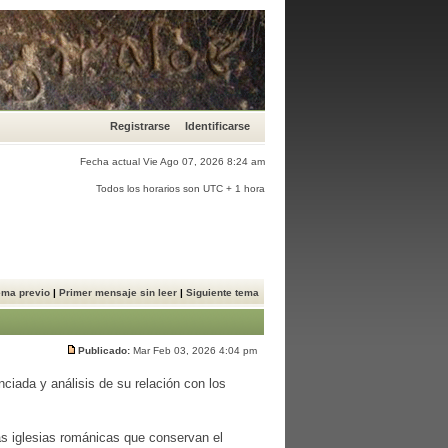
Registrarse
Identificarse
Fecha actual Vie Ago 07, 2026 8:24 am
Todos los horarios son UTC + 1 hora
ema previo
|
Primer mensaje sin leer
|
Siguiente tema
Publicado:
Mar Feb 03, 2026 4:04 pm
nciada y análisis de su relación con los
as iglesias románicas que conservan el