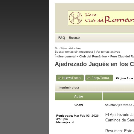
FAQ
Buscar
Su última visita fue:
Buscar temas sin respuesta
|
Ver temas activos
Índice general
»
Club del Románico
»
Foro Club del 
Ajedrezado Jaqués en los 
Página
1
de
Imprimir vista
Autor
Chovi
Asunto:
Ajedrezado 
El Ajedrezado Ja
Registrado:
Mar Feb 03, 2026
3:58 pm
Caminos de Sant
Mensajes:
4
Resumen: Este es