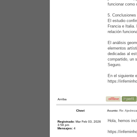
funcionar como 
5. Conclusiones
El estudio confi
Francia e Italia.
relación funcion
El análisis geor
elementos artíst
dedicadas al est
compartido, un s
Seguro.
En el siguiente 
https://infernin
Arriba
Chovi
Asunto:
Re: Ajedreza
Hola, hemos incl
Registrado:
Mar Feb 03, 2026
3:58 pm
Mensajes:
4
https://infernin