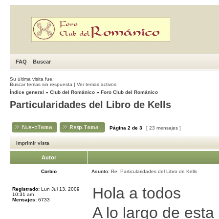
FAQ
Buscar
Su última visita fue:
Buscar temas sin respuesta
|
Ver temas activos
Índice general
»
Club del Románico
»
Foro Club del Románico
Particularidades del Libro de Kells
Página
2
de
3
[ 23 mensajes ]
Imprimir vista
Autor
Corbio
Asunto:
Re: Particularidades del Libro de Kells
Hola a todos
Registrado:
Lun Jul 13, 2009
10:31 am
Mensajes:
6733
A lo largo de esta