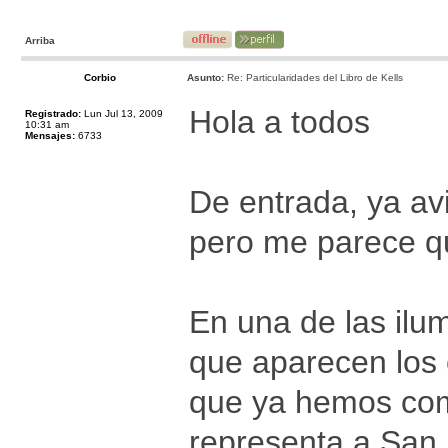
Arriba
Corbio
Asunto:
Re: Particularidades del Libro de Kells
Hola a todos
Registrado:
Lun Jul 13, 2009
10:31 am
Mensajes:
6733
De entrada, ya av
pero me parece qu
En una de las ilum
que aparecen los 
que ya hemos com
representa a San