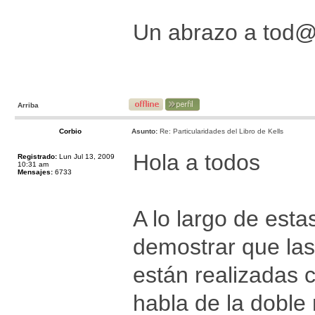
Un abrazo a tod
Arriba
Corbio
Asunto:
Re: Particularidades del Libro de Kells
Hola a todos
Registrado:
Lun Jul 13, 2009
10:31 am
Mensajes:
6733
A lo largo de est
demostrar que las
están realizadas 
habla de la doble 