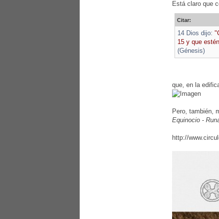
Está claro que 
Citar:
14 Dios dijo:
"
15 y que estén
(Génesis)
que, en la edifi
Pero, también, m
Equinocio - Runa
http://www.circu