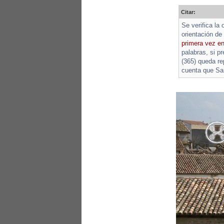
Citar:
Se verifica la
orientación de
primera vez en
palabras, si p
(365) queda r
cuenta que San