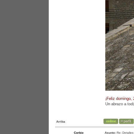
¡Feliz domingo,
Un abrazo a to
Arriba
Corbio
Asunto:
Re: Detalles 