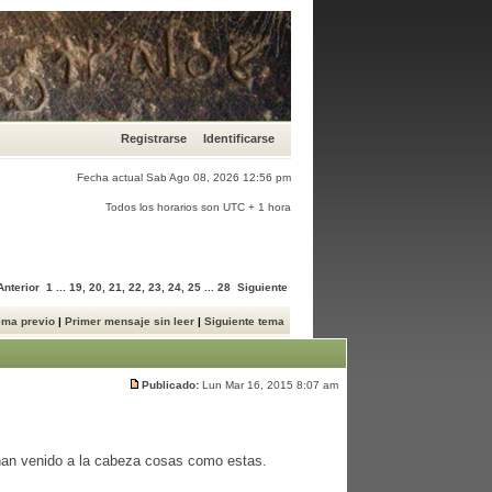
Registrarse
Identificarse
Fecha actual Sab Ago 08, 2026 12:56 pm
Todos los horarios son UTC + 1 hora
Anterior
1
...
19
,
20
,
21
,
22
,
23
,
24
,
25
...
28
Siguiente
ema previo
|
Primer mensaje sin leer
|
Siguiente tema
Publicado:
Lun Mar 16, 2015 8:07 am
han venido a la cabeza cosas como estas.