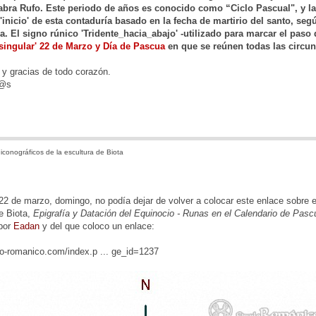
abra Rufo. Este periodo de años es conocido como “Ciclo Pascual", y la f
'inicio' de esta contaduría basado en la fecha de martirio del santo, s
. El signo rúnico 'Tridente_hacia_abajo' -utilizado para marcar el paso d
'singular' 22 de Marzo y Día de Pascua
en que se reúnen todas las circun
 y gracias de todo corazón.
d@s
iconográficos de la escultura de Biota
22 de marzo, domingo, no podía dejar de volver a colocar este enlace sobre e
e Biota,
Epigrafía y Datación del Equinocio - Runas en el Calendario de Pascua
por
Eadan
y del que coloco un enlace:
lo-romanico.com/index.p ... ge_id=1237