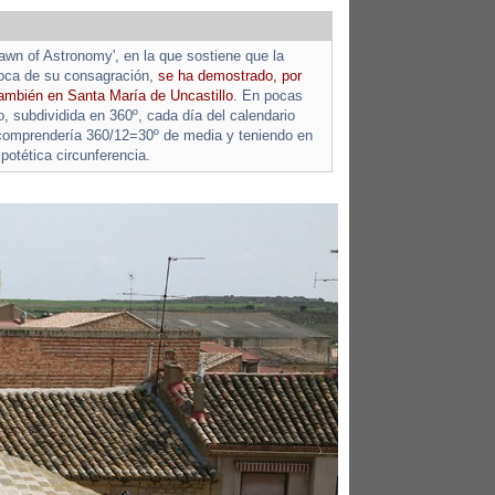
Dawn of Astronomy', en la que sostiene que la
poca de su consagración,
se ha demostrado, por
 también en Santa María de Uncastillo
. En pocas
o, subdividida en 360º, cada día del calendario
comprendería 360/12=30º de media y teniendo en
otética circunferencia.