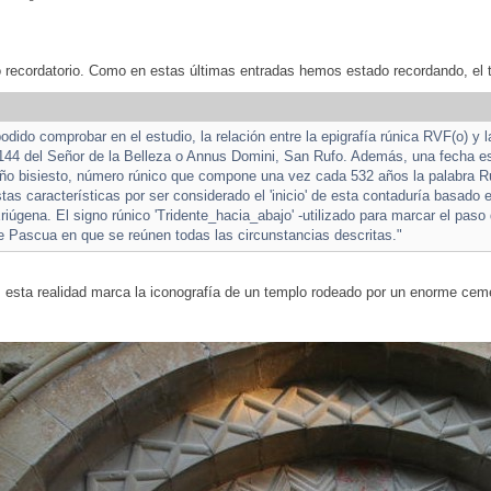
recordatorio. Como en estas últimas entradas hemos estado recordando, el t
dido comprobar en el estudio, la relación entre la epigrafía rúnica RVF(o) y l
44 del Señor de la Belleza o Annus Domini, San Rufo. Además, una fecha esp
ño bisiesto, número rúnico que compone una vez cada 532 años la palabra Ru
stas características por ser considerado el 'inicio' de esta contaduría basado
iúgena. El signo rúnico 'Tridente_hacia_abajo' -utilizado para marcar el paso d
 Pascua en que se reúnen todas las circunstancias descritas."
 esta realidad marca la iconografía de un templo rodeado por un enorme ceme