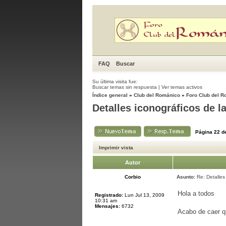
FAQ
Buscar
Su última visita fue:
Buscar temas sin respuesta
|
Ver temas activos
Índice general
»
Club del Románico
»
Foro Club del 
Detalles iconográficos de l
Página
22
d
Imprimir vista
Autor
Corbio
Asunto:
Re: Detalles 
Hola a todos
Registrado:
Lun Jul 13, 2009
10:31 am
Mensajes:
6732
Acabo de caer q