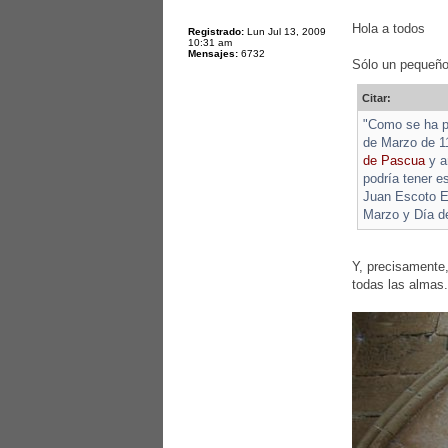
Hola a todos
Registrado:
Lun Jul 13, 2009
10:31 am
Mensajes:
6732
Sólo un pequeño 
Citar:
"Como se ha po
de Marzo de 11
de Pascua
y a
podría tener e
Juan Escoto Er
Marzo y Día de
Y, precisamente,
todas las almas.