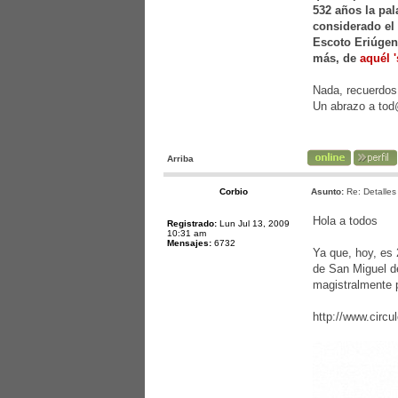
532 años la pal
considerado el 
Escoto Eriúgena
más, de
aquél 
Nada, recuerdos
Un abrazo a to
Arriba
Corbio
Asunto:
Re: Detalles 
Hola a todos
Registrado:
Lun Jul 13, 2009
10:31 am
Mensajes:
6732
Ya que, hoy, es 
de San Miguel d
magistralmente 
http://www.circu