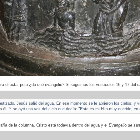
ra directa, pero ¿de qué evangelio? Si seguimos los versículos 16 y 17 del c
utizado, Jesús salió del agua. En ese momento se le abrieron los cielos, y 
cia él. Y se oyó una voz del cielo que decía: "Este es mi Hijo muy querido, en
afía de la columna, Cristo está todavía dentro del agua y el
Evangelio de sa