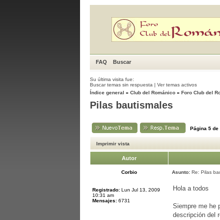
FAQ
Buscar
Su última visita fue:
Buscar temas sin respuesta
|
Ver temas activos
Índice general
»
Club del Románico
»
Foro Club del 
Pilas bautismales
Página
5
de
Imprimir vista
Autor
Corbio
Asunto:
Re: Pilas ba
Hola a todos
Registrado:
Lun Jul 13, 2009
10:31 am
Mensajes:
6731
Siempre me he p
descripción del 