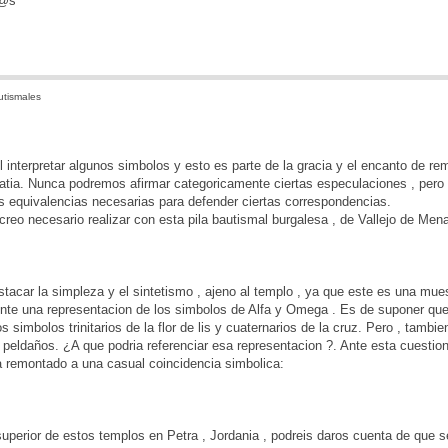
d@s
utismales
il interpretar algunos simbolos y esto es parte de la gracia y el encanto de rem
atia. Nunca podremos afirmar categoricamente ciertas especulaciones , pero e
s equivalencias necesarias para defender ciertas correspondencias.
creo necesario realizar con esta pila bautismal burgalesa , de Vallejo de Men
estacar la simpleza y el sintetismo , ajeno al templo , ya que este es una m
ente una representacion de los simbolos de Alfa y Omega . Es de suponer que 
s simbolos trinitarios de la flor de lis y cuaternarios de la cruz. Pero , tam
peldaños. ¿A que podria referenciar esa representacion ?. Ante esta cuestion 
a remontado a una casual coincidencia simbolica:
 superior de estos templos en Petra , Jordania , podreis daros cuenta de que 