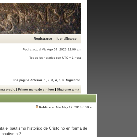
Registrarse
Identificarse
Fecha actual Vie Ago 07, 2026 12:06 am
Todos los horarios son UTC + 1 hora
Ir a página
Anterior
1
,
2
,
3
,
4
,
5
,
6
Siguiente
ema previo
|
Primer mensaje sin leer
|
Siguiente tema
Publicado:
Mar May 17, 2016 6:59 am
a el bautismo histórico de Cristo no en forma de
a bautismal?