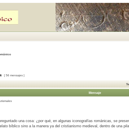
Románico
6
[ 56 mensajes ]
T
Mensaje
utismales
reguntado una cosa: ¿por qué, en algunas iconografías románicas, se present
relato bíblico sino a la manera ya del cristianismo medieval, dentro de una pil