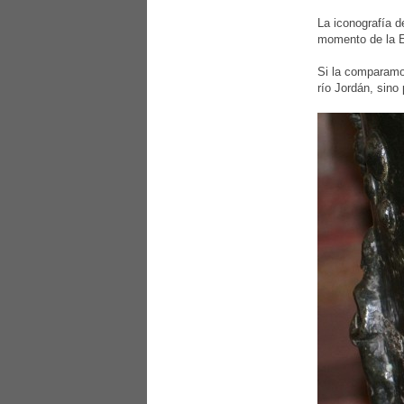
La iconografía d
momento de la E
Si la comparamos
río Jordán, sino 