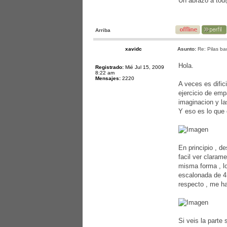
Un abrazo a to
Arriba
xavidc
Asunto:
Re: Pilas ba
Hola.
Registrado:
Mié Jul 15, 2009
8:22 am
Mensajes:
2220
A veces es dific
ejercicio de emp
imaginacion y la
Y eso es lo que 
En principio , d
facil ver claram
misma forma , lo
escalonada de 4 
respecto , me h
Si veis la parte