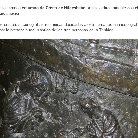
e la llamada
columna de Cristo de Hildesheim
se inicia directamente con e
ncarnación.
 con otras iconografías románicas dedicadas a este tema, es una iconografía
por la presencia real plástica de las tres personas de la Trinidad: