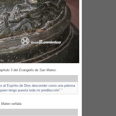
apítulo 3 del
Evangelio de San Mateo
:
vio al Espíritu de Dios descender como una paloma
 quien tengo puesta toda mi predilección".”
n Mateo
señala: