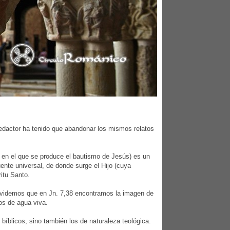
redactor ha tenido que abandonar los mismos relatos
o en el que se produce el bautismo de Jesús) es un
uente universal, de donde surge el Hijo (cuya
ritu Santo.
 olvidemos que en Jn. 7,38 encontramos la imagen de
íos de agua viva.
 bíblicos, sino también los de naturaleza teológica.