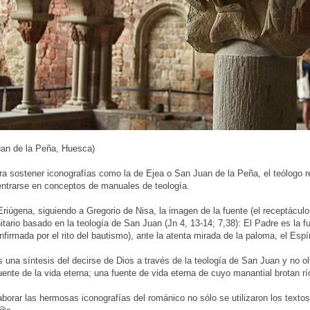
uan de la Peña, Huesca)
a sostener iconografías como la de Ejea o San Juan de la Peña, el teólogo 
entrarse en conceptos de manuales de teología.
riúgena, siguiendo a Gregorio de Nisa, la imagen de la fuente (el receptácul
nitario basado en la teología de San Juan (Jn 4, 13-14; 7,38): El Padre es la f
nfirmada por el rito del bautismo), ante la atenta mirada de la paloma, el Espí
s una síntesis del decirse de Dios a través de la teología de San Juan y no
uente de la vida eterna; una fuente de vida eterna de cuyo manantial brotan r
aborar las hermosas iconografías del románico no sólo se utilizaron los textos