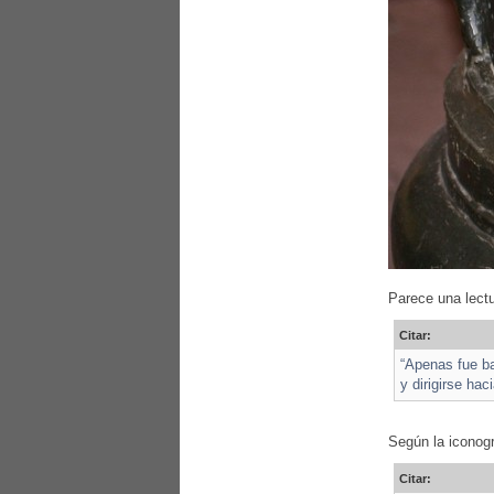
Parece una lectu
Citar:
“Apenas fue ba
y dirigirse ha
Según la iconogr
Citar: