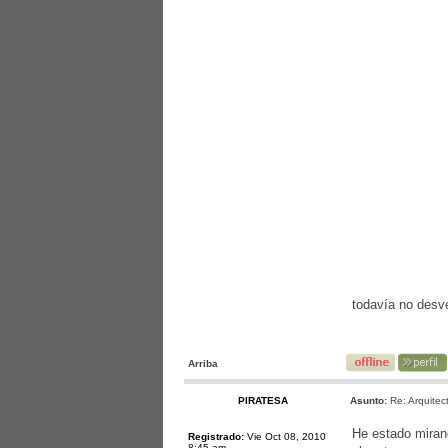
todavía no desve
Arriba
PIRATESA
Asunto:
Re: Arquitec
He estado mirand
Registrado:
Vie Oct 08, 2010
8:45 am