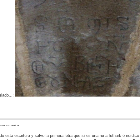
lado...:
tura románica
o esta escritura y salvo la primera letra que sí es una runa futhark ó nórdico