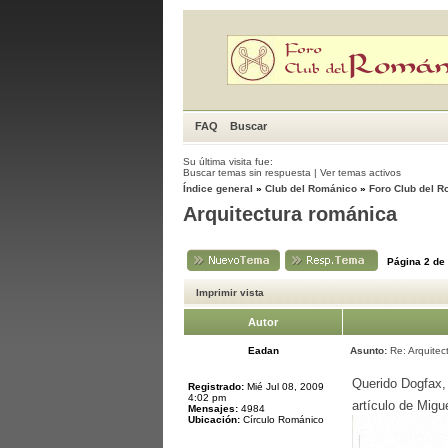
FAQ
Buscar
Su última visita fue:
Buscar temas sin respuesta
|
Ver temas activos
Índice general
»
Club del Románico
»
Foro Club del 
Arquitectura románica
Página
2
de
Imprimir vista
Autor
Eadan
Asunto:
Re: Arquitec
Querido Dogfax, 
Registrado:
Mié Jul 08, 2009
4:02 pm
artículo de Migu
Mensajes:
4984
Ubicación:
Círculo Románico