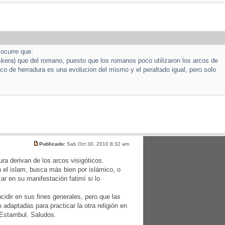
 ocurre que:
uskera) que del romano, puesto que los romanos poco utilizaron los arcos de
rco de herradura es una evolucion del mismo y el peraltado igual, pero solo
Publicado:
Sab Oct 30, 2010 8:32 am
ura derivan de los arcos visigóticos.
n el islam, busca más bien por islámico, o
ar en su manifestación fatimí si lo
idir en sus fines generales, pero que las
adaptadas para practicar la otra religión en
 Estambul. Saludos.