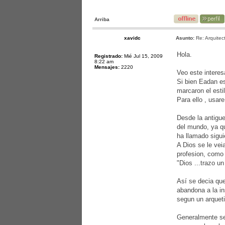
Arriba
xavidc
Asunto:
Re: Arquitec
Hola.
Registrado:
Mié Jul 15, 2009
8:22 am
Mensajes:
2220
Veo este intere
Si bien Eadan es
marcaron el esti
Para ello , usar
Desde la antigue
del mundo, ya que
ha llamado siguie
A Dios se le vei
profesion, como p
"Dios ...trazo un
Así se decia que
abandona a la in
segun un arqueti
Generalmente se 