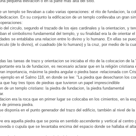
una pequeña elevacion o en la parte mas alta del sitio.
e un templo se llevaban a cabo varias operaciones: el rito de fundacion, la col
edicacion. En su conjunto la edificacion de un templo conllevaba un gran sim
 operaciones:
do del circulo, segundo el trazado de los ejes cardinales y la orientacion, y t
an el simbolismo fundamental del templo, y su finalidad era la de orientar el e
dades se entablaba una relacion entre lo divino y lo humano. En ellas se pue
irculo (de lo divino), el cuadrado (de lo humano) y la cruz, por medio de la cu
s las tareas de trazo y orientacion se iniciaba el rito de la colocacion de la 
portante era la de fundacion, es necesario aclarar que en la religión cristiana
an importancia, máxime la piedra angular o piedra base -relacionada con Cris
r ejemplo en el Salmo 118, en donde se lee: "La piedra que desecharon los con
a que hay tres tipos de piedras que tuvieron un papel imprescindible
on de un templo cristiano: la piedra de fundacion, la piedra fundamental
ar.
dacion era la roca que en primer lugar se colocaba en los cimientos, en la esqu
e de primera piedra.
e disponía en el punto generador del trazo del edificio, también al nivel de la
.
ve era aquella piedra que se ponia en sentido ascendente y vertical al centro 
boveda o cupula que se levantaba encima del espacio donde se hallaba el altar