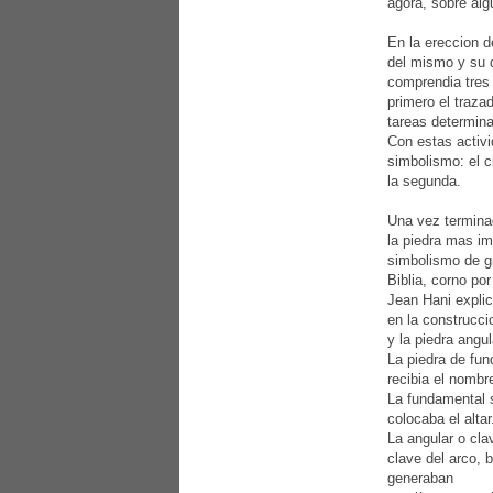
agora, sobre alg
En la ereccion d
del mismo y su d
comprendia tres
primero el traza
tareas determinab
Con estas activi
simbolismo: el c
la segunda.
Una vez terminada
la piedra mas im
simbolismo de gr
Biblia, corno po
Jean Hani explic
en la construcci
y la piedra angul
La piedra de fun
recibia el nombr
La fundamental s
colocaba el altar
La angular o cla
clave del arco, 
generaban