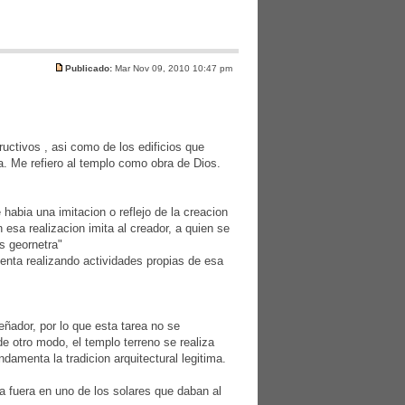
Publicado:
Mar Nov 09, 2010 10:47 pm
uctivos , asi como de los edificios que
a. Me refiero al templo como obra de Dios.
habia una imitacion o reflejo de la creacion
n esa realizacion imita al creador, a quien se
es geornetra"
senta realizando actividades propias de esa
eñador, por lo que esta tarea no se
e otro modo, el templo terreno se realiza
amenta la tradicion arquitectural legitima.
ya fuera en uno de los solares que daban al