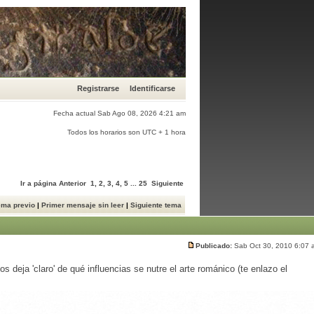
Registrarse
Identificarse
Fecha actual Sab Ago 08, 2026 4:21 am
Todos los horarios son UTC + 1 hora
Ir a página
Anterior
1
,
2
,
3
,
4
,
5
...
25
Siguiente
ema previo
|
Primer mensaje sin leer
|
Siguiente tema
Publicado:
Sab Oct 30, 2010 6:07
eja 'claro' de qué influencias se nutre el arte románico (te enlazo el