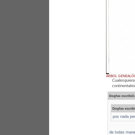
ÁRBOL GENEALÓ
Cualesquiera
continentales
Dogfax escribió
Dogfax escrib
pos nada per
de todas maner