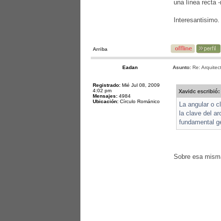
una línea recta 
Interesantisimo.
Arriba
Eadan
Asunto:
Re: Arquitec
Registrado:
Mié Jul 08, 2009
4:02 pm
Xavidc escribió:
Mensajes:
4984
Ubicación:
Círculo Románico
La angular o c
la clave del a
fundamental ge
Sobre esa misma 