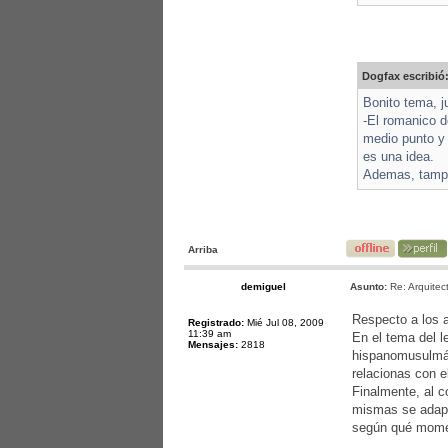
Dogfax escribió
Bonito tema, j
-El romanico d
medio punto y 
es una idea.
Ademas, tampoc
Arriba
demiguel
Asunto:
Re: Arquitec
Respecto a los a
Registrado:
Mié Jul 08, 2009
11:39 am
En el tema del l
Mensajes:
2818
hispanomusulmán 
relacionas con e
Finalmente, al c
mismas se adapta
según qué momen