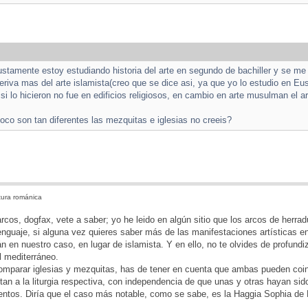
:
ustamente estoy estudiando historia del arte en segundo de bachiller y se me
eriva mas del arte islamista(creo que se dice asi, ya que yo lo estudio en E
si lo hicieron no fue en edificios religiosos, en cambio en arte musulman el a
o son tan diferentes las mezquitas e iglesias no creeis?
tura románica
rcos, dogfax, vete a saber; yo he leido en algún sitio que los arcos de herrad
enguaje, si alguna vez quieres saber más de las manifestaciones artísticas e
en nuestro caso, en lugar de islamista. Y en ello, no te olvides de profundiz
l mediterráneo.
omparar iglesias y mezquitas, has de tener en cuenta que ambas pueden coinc
n a la liturgia respectiva, con independencia de que unas y otras hayan sido 
tos. Diría que el caso más notable, como se sabe, es la Haggia Sophia de