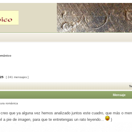
Románico
25
[ 241 mensajes ]
T
Mensaje
tura románica
creo que ya alguna vez hemos analizado juntos este cuadro, que más o menos d
el a pie de imagen, para que te entretengas un rato leyendo...
)