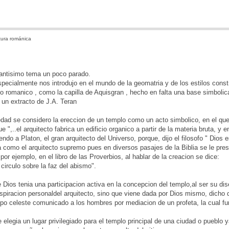
tura románica
santisimo tema un poco parado.
pecialmente nos introdujo en el mundo de la geomatria y de los estilos constr
lo romanico , como la capilla de Aquisgran , hecho en falta una base simbolic
e un extracto de J.A. Teran
dad se considero la ereccion de un templo como un acto simbolico, en el que 
 ",..el arquitecto fabrica un edificio organico a partir de la materia bruta, y e
ndo a Platon, el gran arquitecto del Universo, porque, dijo el filosofo " Dios 
a como el arquitecto supremo pues en diversos pasajes de la Biblia se le pre
or ejemplo, en el libro de las Proverbios, al hablar de la creacion se dice:
 circulo sobre la faz del abismo".
 Dios tenia una participacion activa en la concepcion del templo,al ser su dis
spiracion personaldel arquitecto, sino que viene dada por Dios mismo, dicho d
po celeste comunicado a los hombres por mediacion de un profeta, la cual fund
elegia un lugar privilegiado para el templo principal de una ciudad o pueblo 