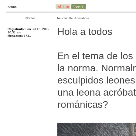
Arriba
Corbio
Asunto:
Re: Animalicos
Hola a todos
Registrado:
Lun Jul 13, 2009
10:31 am
Mensajes:
6731
En el tema de los
la norma. Normal
esculpidos leones
una leona acróbat
románicas?