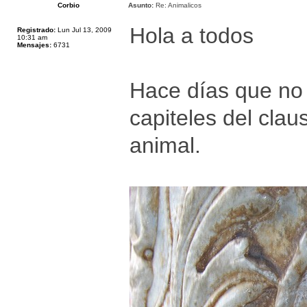
Corbio
Asunto:
Re: Animalicos
Hola a todos
Registrado:
Lun Jul 13, 2009
10:31 am
Mensajes:
6731
Hace días que no
capiteles del clau
animal.