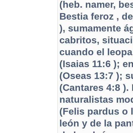
(heb. namer, bes
Bestia feroz , 
), sumamente ág
cabritos, situac
cuando el leopa
(Isaias 11:6 ); 
(Oseas 13:7 ); s
(Cantares 4:8 ).
naturalistas mo
(Felis pardus o 
león y de la pan