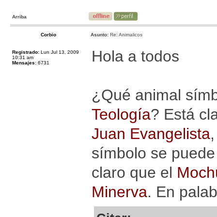
Arriba
Corbio
Asunto:
Re: Animalicos
Hola a todos
Registrado:
Lun Jul 13, 2009
10:31 am
Mensajes:
6731
¿Qué animal símbo
Teología
? Está cl
Juan Evangelista
símbolo se puede u
claro que el
Mochu
Minerva
. En pala