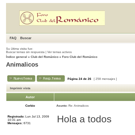
FAQ
Buscar
Su última visita fue:
Buscar temas sin respuesta
|
Ver temas activos
Índice general
»
Club del Románico
»
Foro Club del Románico
Animalicos
Página
24
de
26
[ 258 mensajes ]
Imprimir vista
Autor
Corbio
Asunto:
Re: Animalicos
Hola a todos
Registrado:
Lun Jul 13, 2009
10:31 am
Mensajes:
6731