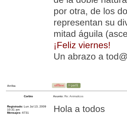
por otra, de los d
representan su div
mitad águila (asce
¡Feliz viernes!
Un abrazo a tod
Arriba
Corbio
Asunto:
Re: Animalicos
Hola a todos
Registrado:
Lun Jul 13, 2009
10:31 am
Mensajes:
6731