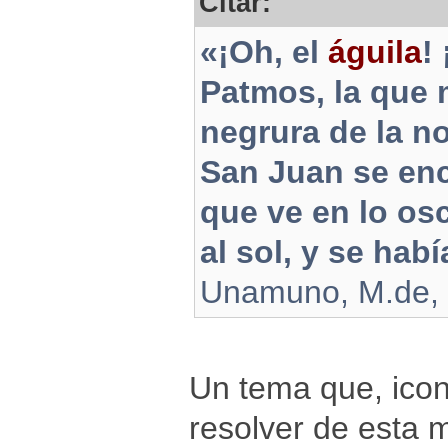
Citar:
«¡Oh, el
águila
!
Patmos, la que m
negrura de la n
San Juan se en
que ve en lo os
al sol, y se hab
Unamuno, M.de, N
Un tema que, icon
resolver de esta 