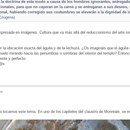
la doctrina de este modo a causa de los hombres ignorantes, entregados
cionales, para que no cayeran en la carne y se entregaran a sus deseos, 
cional, habiendo corregido sus costumbres se elevarán a la dignidad de l
Eriúgena)
xpresada en imágenes. Cultura que va más allá del reduccionismo del arte ro
r la ubicación exacta del águila y de la lechuza. ¿Os imagináis que el águila
huelo mirando hacia las penumbras o sombras del interior del templo? Entonc
ente y perfecto.
d@s
os
 tocamos este tema. En uno de los capiteles del claustro de Monreale, se es