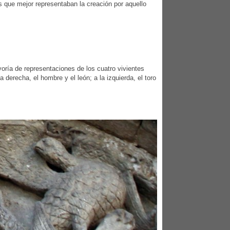
 que mejor representaban la creación por aquello
yoría de representaciones de los cuatro vivientes
 derecha, el hombre y el león; a la izquierda, el toro