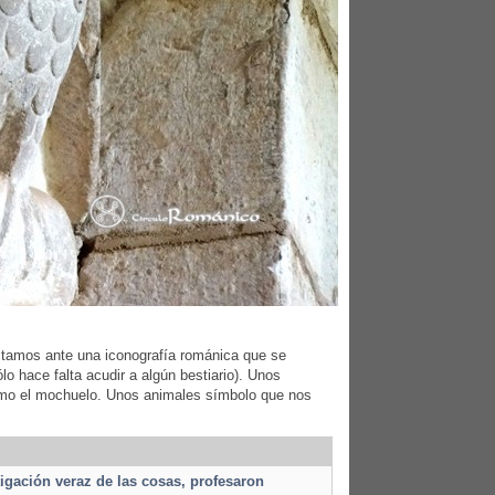
 Estamos ante una iconografía románica que se
lo hace falta acudir a algún bestiario). Unos
como el mochuelo. Unos animales símbolo que nos
tigación veraz de las cosas, profesaron