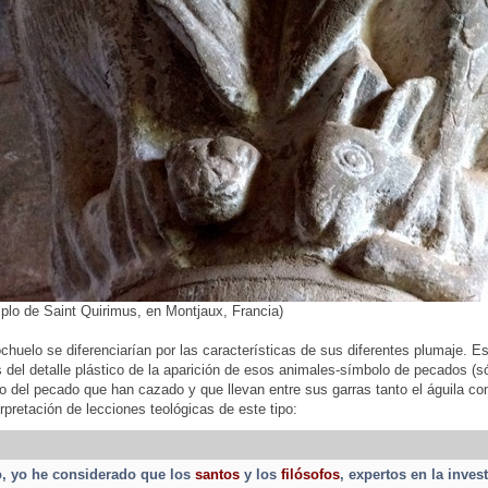
mplo de Saint Quirimus, en Montjaux, Francia)
ochuelo se diferenciarían por las características de sus diferentes plumaje.
s del detalle plástico de la aparición de esos animales-símbolo de pecados (só
o del pecado que han cazado y que llevan entre sus garras tanto el águila 
erpretación de lecciones teológicas de este tipo:
, yo he considerado que los
santos
y los
filósofos
, expertos en la inves