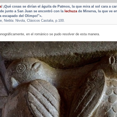
a
! ¡Qué cosas se dirían el águila de Patmos, la que mira al sol cara a c
de junto a San Juan se encontró con la
lechuza
de Minerva, la que ve e
ía escapado del Olimpo!"».
 Niebla: Nivola, Clásicos Castalia, p.100.
onográficamente, en el románico se pudo resolver de esta manera.