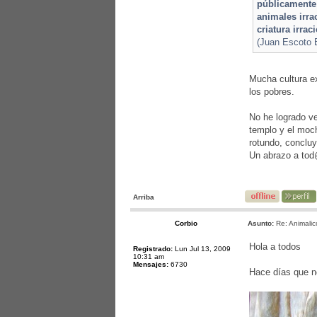
públicamente 
animales irra
criatura irra
(Juan Escoto 
Mucha cultura e
los pobres.
No he logrado ve
templo y el moc
rotundo, concluy
Un abrazo a to
Arriba
Corbio
Asunto:
Re: Animalic
Hola a todos
Registrado:
Lun Jul 13, 2009
10:31 am
Mensajes:
6730
Hace días que no