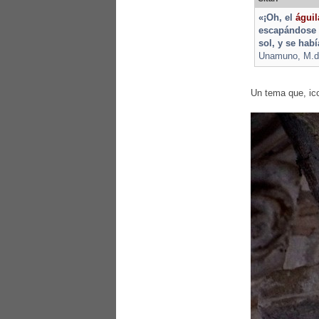
«¡Oh, el
águil
escapándose 
sol, y se hab
Unamuno, M.de,
Un tema que, ic