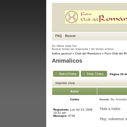
FAQ
Buscar
Su última visita fue:
Buscar temas sin respuesta
|
Ver temas activos
Índice general
»
Club del Románico
»
Foro Club del 
Animalicos
Página
24
d
Imprimir vista
Autor
Corbio
Asunto:
Re: Animalic
Hola a todos
Registrado:
Lun Jul 13, 2009
10:31 am
Mensajes:
6730
Hoy, volvemos a