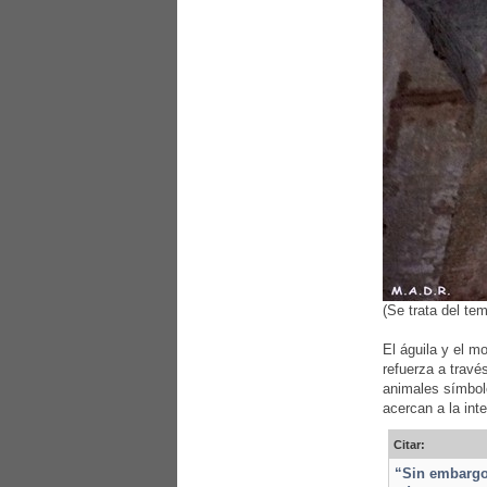
(Se trata del te
El águila y el m
refuerza a travé
animales símbol
acercan a la int
Citar:
“Sin embargo