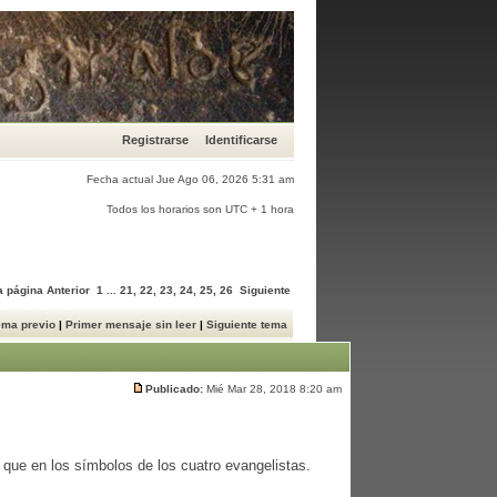
Registrarse
Identificarse
Fecha actual Jue Ago 06, 2026 5:31 am
Todos los horarios son UTC + 1 hora
 a página
Anterior
1
...
21
,
22
,
23
,
24
,
25
,
26
Siguiente
ema previo
|
Primer mensaje sin leer
|
Siguiente tema
Publicado:
Mié Mar 28, 2018 8:20 am
que en los símbolos de los cuatro evangelistas.