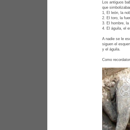
Los antiguos bab
que simbolizaba
1, El león, la no
2. El toro, la fue
3. El hombre, la 
4. El águila, el e
A nadie se le es
siguen el esquem
y el águila.
Como recordatori