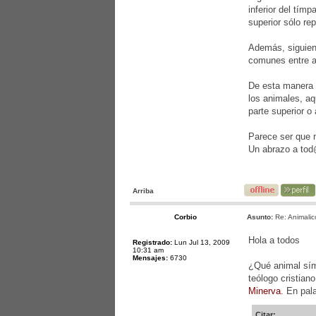
inferior del tím
superior sólo re
Además, siguiend
comunes entre a
De esta manera 
los animales, aq
parte superior o
Parece ser que n
Un abrazo a to
Arriba
Corbio
Asunto:
Re: Animalic
Hola a todos
Registrado:
Lun Jul 13, 2009
10:31 am
Mensajes:
6730
¿Qué animal símb
teólogo cristian
Minerva
. En pa
Citar: