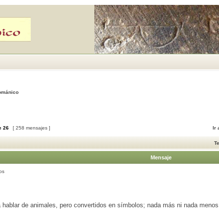
Románico
e
26
[ 258 mensajes ]
Ir
T
Mensaje
os
 hablar de animales, pero convertidos en símbolos; nada más ni nada menos 