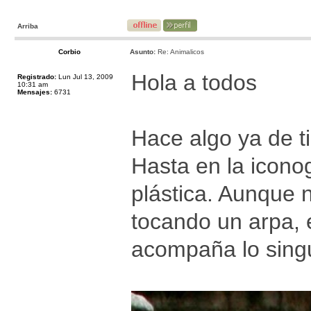
Arriba
Corbio
Asunto:
Re: Animalicos
Hola a todos
Registrado:
Lun Jul 13, 2009
10:31 am
Mensajes:
6731
Hace algo ya de 
Hasta en la iconog
plástica. Aunque 
tocando un arpa, 
acompaña lo singu