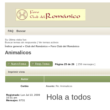
FAQ
Buscar
Su última visita fue:
Buscar temas sin respuesta
|
Ver temas activos
Índice general
»
Club del Románico
»
Foro Club del Románico
Animalicos
Página
25
de
26
[ 258 mensajes ]
Imprimir vista
Autor
Corbio
Asunto:
Re: Animalicos
Hola a todos
Registrado:
Lun Jul 13, 2009
10:31 am
Mensajes:
6731