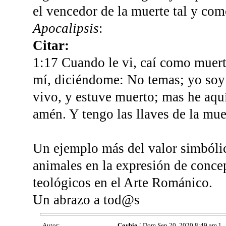
el vencedor de la muerte tal y como
Apocalipsis
:
Citar:
1:17 Cuando le vi, caí como muerto
mí, diciéndome: No temas; yo soy 
vivo, y estuve muerto; mas he aquí
amén. Y tengo las llaves de la mue
Un ejemplo más del valor simbólic
animales en la expresión de concep
teológicos en el Arte Románico.
Un abrazo a tod@s
Autor:
Corbio
[ Dom Sep 20, 2020 8:49 am ]