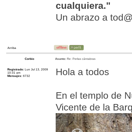
cualquiera."
Un abrazo a tod
Arriba
Corbio
Asunto:
Re: Perlas cántabras
Hola a todos
Registrado:
Lun Jul 13, 2009
10:31 am
Mensajes:
6732
En el templo de N
Vicente de la Barq