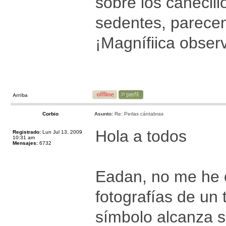
sobre los canecil
sedentes, parecen 
¡Magnífiica observ
Arriba
Corbio
Asunto:
Re: Perlas cántabras
Hola a todos
Registrado:
Lun Jul 13, 2009
10:31 am
Mensajes:
6732
Eadan, no me he 
fotografías de un
símbolo alcanza 