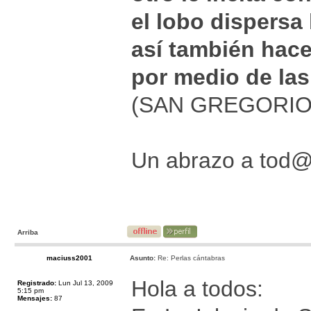
el lobo dispersa
así también hace 
por medio de las
(SAN GREGORIO M
Un abrazo a tod
Arriba
maciuss2001
Asunto:
Re: Perlas cántabras
Hola a todos:
Registrado:
Lun Jul 13, 2009
5:15 pm
Mensajes:
87