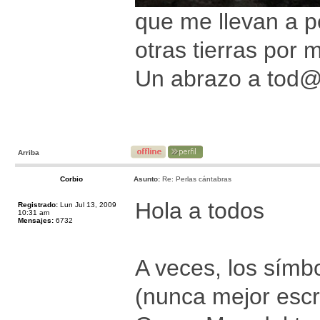
que me llevan a p
otras tierras por m
Un abrazo a tod
Arriba
Corbio
Asunto:
Re: Perlas cántabras
Hola a todos
Registrado:
Lun Jul 13, 2009
10:31 am
Mensajes:
6732
A veces, los símb
(nunca mejor escr