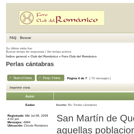
FAQ
Buscar
Su última visita fue:
Buscar temas sin respuesta
|
Ver temas activos
Índice general
»
Club del Románico
»
Foro Club del Románico
Perlas cántabras
Página
4
de
7
[ 70 mensajes ]
Imprimir vista
Autor
Eadan
Asunto:
Re: Perlas cántabras
San Martín de Qu
Registrado:
Mié Jul 08, 2009
4:02 pm
Mensajes:
4984
Ubicación:
Círculo Románico
aquellas poblacio