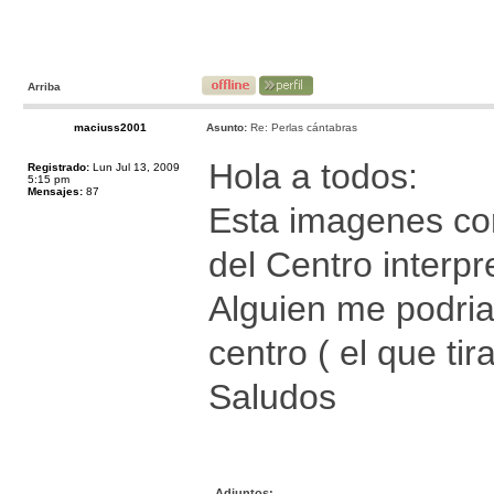
Arriba
maciuss2001
Asunto:
Re: Perlas cántabras
Hola a todos:
Registrado:
Lun Jul 13, 2009
5:15 pm
Mensajes:
87
Esta imagenes cor
del Centro interpr
Alguien me podria
centro ( el que ti
Saludos
Adjuntos: