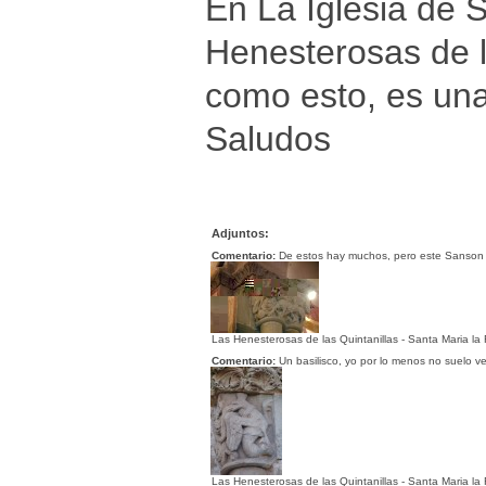
En La Iglesia de 
Henesterosas de l
como esto, es una 
Saludos
Adjuntos:
Comentario:
De estos hay muchos, pero este Sanson 
Las Henesterosas de las Quintanillas - Santa Maria la 
Comentario:
Un basilisco, yo por lo menos no suelo v
Las Henesterosas de las Quintanillas - Santa Maria la 