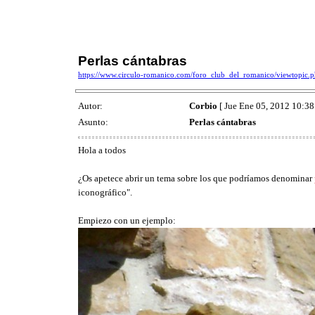
Perlas cántabras
https://www.circulo-romanico.com/foro_club_del_romanico/viewtopic
Autor:
Corbio
[ Jue Ene 05, 2012 10:38
Asunto:
Perlas cántabras
Hola a todos
¿Os apetece abrir un tema sobre los que podríamos denominar
iconográfico".
Empiezo con un ejemplo: