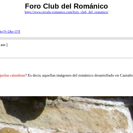
Foro Club del Románico
https://www.circulo-romanico.com/foro_club_del_romanico/
.php?f=2&t=378
 am ]
perlas cántabras
? Es decir, aquellas imágenes del románico desarrollado en Cantab