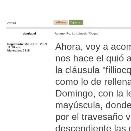
Arriba
demiguel
Asunto:
Re: La cláusula 'filioque'
Ahora, voy a acom
Registrado:
Mié Jul 08, 2009
11:39 am
Mensajes:
2818
nos hace el quió 
la cláusula "filli
como lo de rellen
Domingo, con la le
mayúscula, donde 
por el travesaño v
descendiente las 