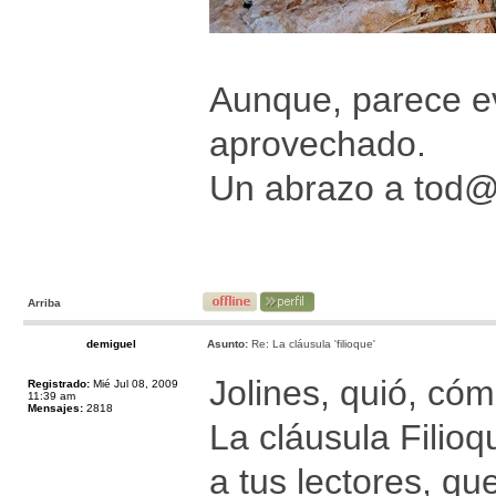
Aunque, parece evi
aprovechado.
Un abrazo a tod
Arriba
demiguel
Asunto:
Re: La cláusula 'filioque'
Jolines, quió, cóm
Registrado:
Mié Jul 08, 2009
11:39 am
Mensajes:
2818
La cláusula Filioq
a tus lectores, qu