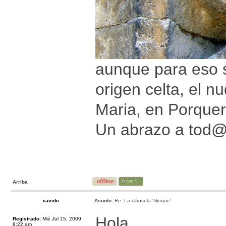
aunque para eso s
origen celta, el n
Maria, en Porquer
Un abrazo a tod
Arriba
xavidc
Asunto:
Re: La cláusula 'filioque'
Hola.
Registrado:
Mié Jul 15, 2009
8:22 am