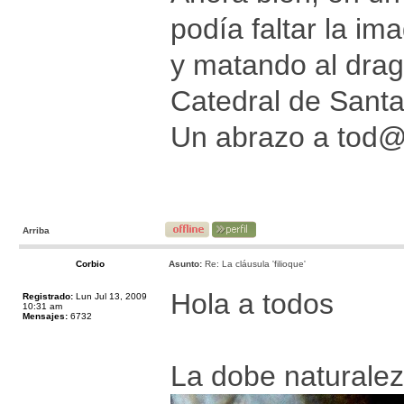
podía faltar la i
y matando al drag
Catedral de Santa 
Un abrazo a tod
Arriba
Corbio
Asunto:
Re: La cláusula 'filioque'
Hola a todos
Registrado:
Lun Jul 13, 2009
10:31 am
Mensajes:
6732
La dobe naturalez