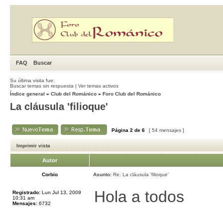
FAQ
Buscar
Su última visita fue:
Buscar temas sin respuesta
|
Ver temas activos
Índice general
»
Club del Románico
»
Foro Club del Románico
La cláusula 'filioque'
Página
2
de
6
[ 54 mensajes ]
Imprimir vista
Autor
Corbio
Asunto:
Re: La cláusula 'filioque'
Hola a todos
Registrado:
Lun Jul 13, 2009
10:31 am
Mensajes:
6732