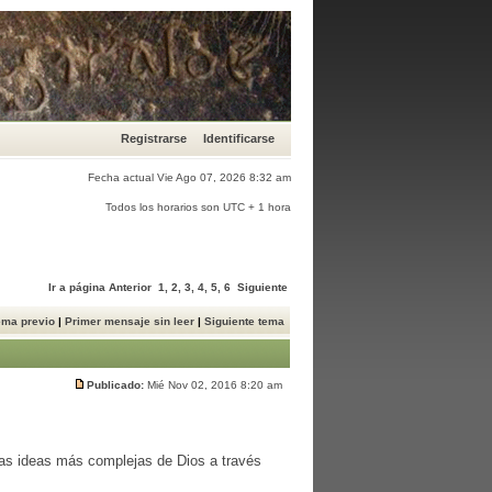
Registrarse
Identificarse
Fecha actual Vie Ago 07, 2026 8:32 am
Todos los horarios son UTC + 1 hora
Ir a página
Anterior
1
,
2
,
3
,
4
,
5
,
6
Siguiente
ema previo
|
Primer mensaje sin leer
|
Siguiente tema
Publicado:
Mié Nov 02, 2016 8:20 am
as ideas más complejas de Dios a través