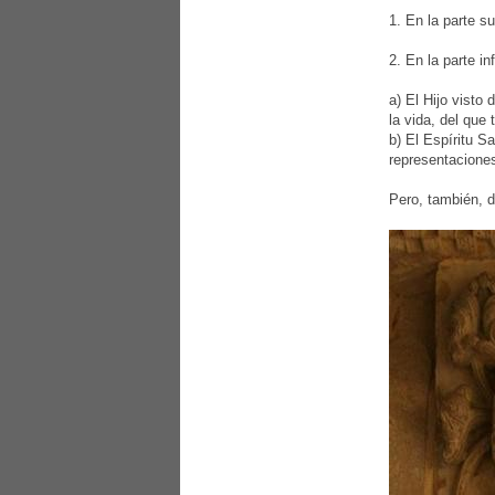
1. En la parte s
2. En la parte i
a) El Hijo visto
la vida, del que
b) El Espíritu 
representacione
Pero, también, 