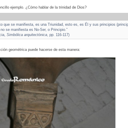
cillo ejemplo. ¿Cómo hablar de la trinidad de Dios?
to que se manifiesta, es una Triunidad, esto es, es Él y sus principios (princip
 no se manifiesta es No-Ser, o Principio.”
cia,
Simbólica arquitectónica
, pp. 116-117)
cción geométrica puede hacerse de esta manera: