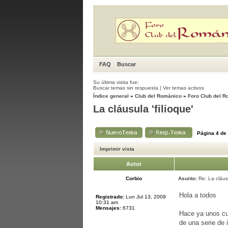
FAQ
Buscar
Su última visita fue:
Buscar temas sin respuesta
|
Ver temas activos
Índice general
»
Club del Románico
»
Foro Club del 
La cláusula 'filioque'
Página
4
de
Imprimir vista
Autor
Corbio
Asunto:
Re: La cláusu
Hola a todos
Registrado:
Lun Jul 13, 2009
10:31 am
Mensajes:
6731
Hace ya unos cu
de una serie de 