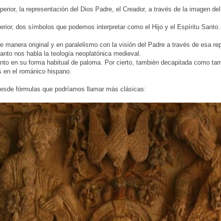
uperior, la representación del Dios Padre, el Creador, a través de la imagen d
nferior, dos símbolos que podemos interpretar como el Hijo y el Espíritu Santo.
 de manera original y en paralelismo con la visión del Padre a través de esa re
 tanto nos habla la teología neoplatónica medieval.
Santo en su forma habitual de paloma. Por cierto, también decapitada como t
s en el románico hispano.
desde fórmulas que podríamos llamar más clásicas: