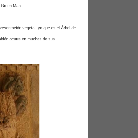
el Green Man.
presentación vegetal, ya que es el Árbol de
ambién ocurre en muchas de sus