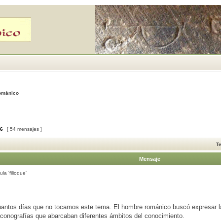
Románico
6
[ 54 mensajes ]
T
Mensaje
la 'filioque'
antos días que no tocamos este tema. El hombre románico buscó expresar l
iconografías que abarcaban diferentes ámbitos del conocimiento.