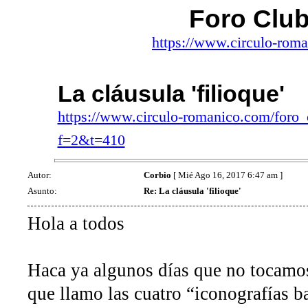
Foro Clu
https://www.circulo-rom
La cláusula 'filioque'
https://www.circulo-romanico.com/foro
f=2&t=410
Autor:
Corbio
[ Mié Ago 16, 2017 6:47 am ]
Asunto:
Re: La cláusula 'filioque'
Hola a todos
Haca ya algunos días que no tocamos
que llamo las cuatro “iconografías b