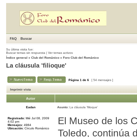
FAQ
Buscar
Su última visita fue:
Buscar temas sin respuesta
|
Ver temas activos
Índice general
»
Club del Románico
»
Foro Club del Románico
La cláusula 'filioque'
Página
1
de
6
[ 54 mensajes ]
Imprimir vista
Autor
Eadan
Asunto:
La cláusula 'filioque'
El Museo de los Co
Registrado:
Mié Jul 08, 2009
4:02 pm
Mensajes:
4984
Ubicación:
Círculo Románico
Toledo, continúa