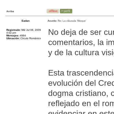
Arriba
Eadan
Asunto:
Re: La cláusula 'filioque'
No deja de ser cu
Registrado:
Mié Jul 08, 2009
4:02 pm
Mensajes:
4984
Ubicación:
Círculo Románico
comentarios, la im
y de la cultura v
Esta trascendencia
evolución del Cred
dogma cristiano, 
reflejado en el ro
evidenciar en est