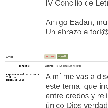
IV Concilio de Let
Amigo Eadan, muy 
Un abrazo a tod
Arriba
demiguel
Asunto:
Re: La cláusula 'filioque'
A mí me vas a dis
Registrado:
Mié Jul 08, 2009
11:39 am
Mensajes:
2818
este tema, que inc
entre credos y rel
único Dios verdade