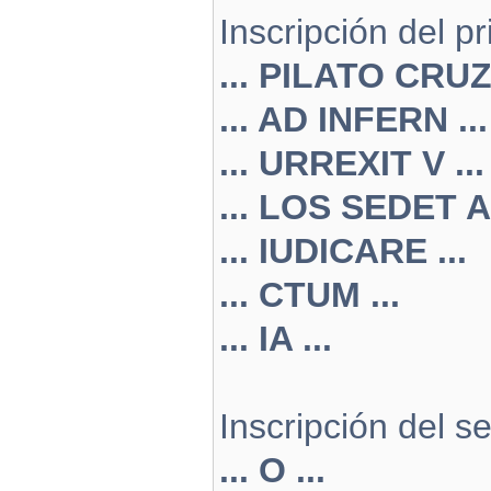
Inscripción del p
... PILATO CRUZ 
... AD INFERN ...
... URREXIT V ...
... LOS SEDET A 
... IUDICARE ...
... CTUM ...
... IA ...
Inscripción del 
... O ...