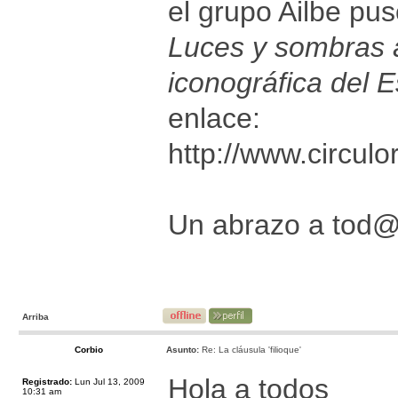
el grupo Ailbe pus
Luces y sombras a
iconográfica del E
enlace:
http://www.circul
Un abrazo a tod
Arriba
Corbio
Asunto:
Re: La cláusula 'filioque'
Hola a todos
Registrado:
Lun Jul 13, 2009
10:31 am