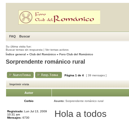
FAQ
Buscar
Su última visita fue:
Buscar temas sin respuesta
|
Ver temas activos
Índice general
»
Club del Románico
»
Foro Club del Románico
Sorprendente románico rural
Página
1
de
4
[ 39 mensajes ]
Imprimir vista
Autor
Corbio
Asunto:
Sorprendente románico rural
Hola a todos
Registrado:
Lun Jul 13, 2009
10:31 am
Mensajes:
6730