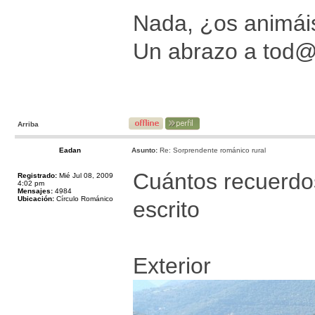
Nada, ¿os animáis
Un abrazo a tod
Arriba
Eadan
Asunto:
Re: Sorprendente románico rural
Cuántos recuerdos 
Registrado:
Mié Jul 08, 2009
4:02 pm
Mensajes:
4984
Ubicación:
Círculo Románico
escrito
Exterior