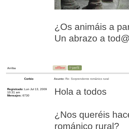
¿Os animáis a par
Un abrazo a tod
Arriba
Corbio
Asunto:
Re: Sorprendente románico rural
Hola a todos
Registrado:
Lun Jul 13, 2009
10:31 am
Mensajes:
6730
¿Nos queréis hace
románico rural?