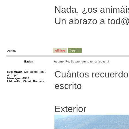
Nada, ¿os animáis
Un abrazo a tod
Arriba
Eadan
Asunto:
Re: Sorprendente románico rural
Cuántos recuerdos 
Registrado:
Mié Jul 08, 2009
4:02 pm
Mensajes:
4984
Ubicación:
Círculo Románico
escrito
Exterior