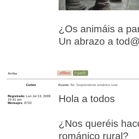
¿Os animáis a par
Un abrazo a tod
Arriba
Corbio
Asunto:
Re: Sorprendente románico rural
Hola a todos
Registrado:
Lun Jul 13, 2009
10:31 am
Mensajes:
6733
¿Nos queréis hace
románico rural?