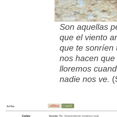
Son aquellas p
que el viento ar
que te sonríen t
nos hacen que
lloremos cuan
nadie nos ve.
(
Arriba
Corbio
Asunto:
Re: Sorprendente románico rural