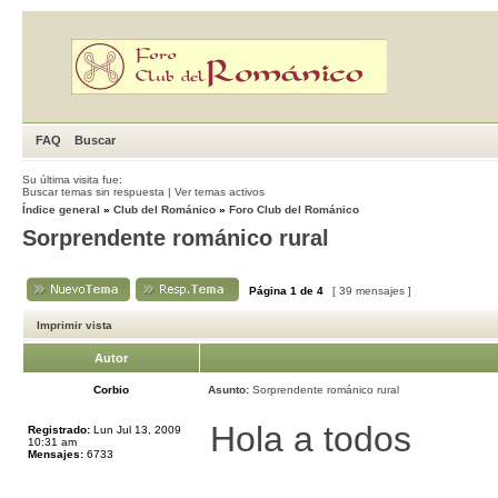
FAQ
Buscar
Su última visita fue:
Buscar temas sin respuesta
|
Ver temas activos
Índice general
»
Club del Románico
»
Foro Club del Románico
Sorprendente románico rural
Página
1
de
4
[ 39 mensajes ]
Imprimir vista
Autor
Corbio
Asunto:
Sorprendente románico rural
Hola a todos
Registrado:
Lun Jul 13, 2009
10:31 am
Mensajes:
6733