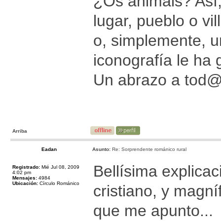
¿Os animáis? Así,
lugar, pueblo o vi
o, simplemente, u
iconografía le ha 
Un abrazo a tod
Arriba
Eadan
Asunto:
Re: Sorprendente románico rural
Bellísima explicac
Registrado:
Mié Jul 08, 2009
4:02 pm
Mensajes:
4984
Ubicación:
Círculo Románico
cristiano, y magní
que me apunto...