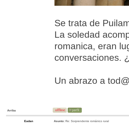
Se trata de Puila
La soledad acomp
romanica, eran lu
conversaciones. ¿
Un abrazo a tod
Arriba
Eadan
Asunto:
Re: Sorprendente románico rural