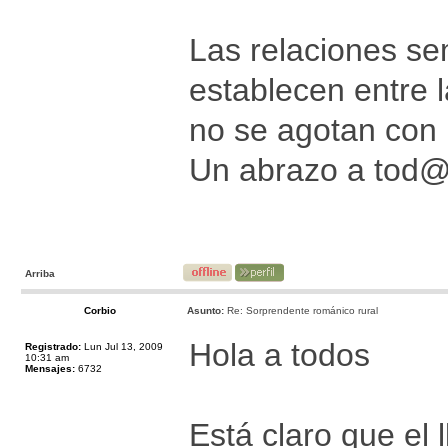
Las relaciones se
establecen entre 
no se agotan con l
Un abrazo a tod@
Arriba
Corbio
Asunto:
Re: Sorprendente románico rural
Hola a todos
Registrado:
Lun Jul 13, 2009
10:31 am
Mensajes:
6732
Está claro que el