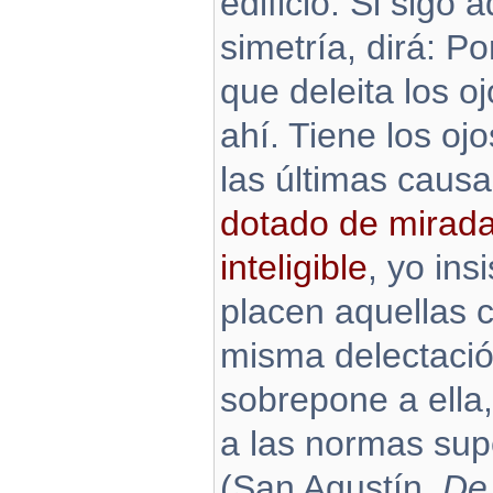
edificio. Si sigo 
simetría, dirá: Po
que deleita los o
ahí. Tiene los ojo
las últimas caus
dotado de mirada
inteligible
, yo ins
placen aquellas c
misma delectaci
sobrepone a ella,
a las normas sup
(San Agustín,
De 