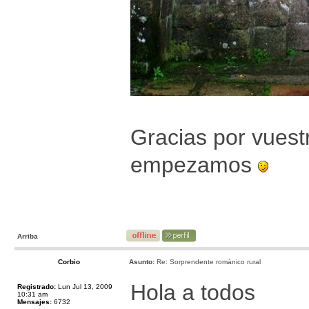
Gracias por vuest
empezamos
Arriba
Corbio
Asunto:
Re: Sorprendente románico rural
Hola a todos
Registrado:
Lun Jul 13, 2009
10:31 am
Mensajes:
6732