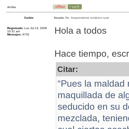
Arriba
Corbio
Asunto:
Re: Sorprendente románico rural
Hola a todos
Registrado:
Lun Jul 13, 2009
10:31 am
Mensajes:
6732
Hace tiempo, escr
Citar:
“Pues la maldad n
maquillada de alg
seducido en su d
mezclada, tenien