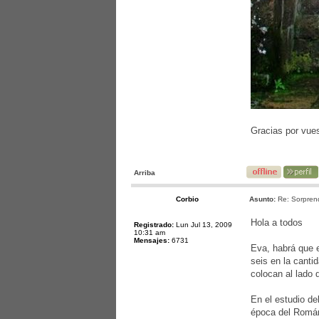
Gracias por vue
Arriba
Corbio
Asunto:
Re: Sorprend
Hola a todos
Registrado:
Lun Jul 13, 2009
10:31 am
Mensajes:
6731
Eva, habrá que 
seis en la canti
colocan al lado 
En el estudio de
época del Román