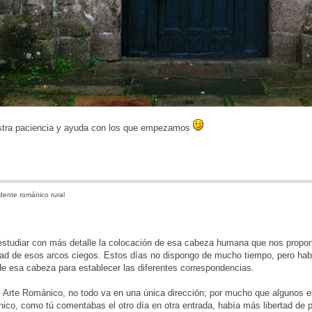
stra paciencia y ayuda con los que empezamos
ente románico rural
estudiar con más detalle la colocación de esa cabeza humana que nos propon
dad de esos arcos ciegos. Estos días no dispongo de mucho tiempo, pero habr
de esa cabeza para establecer las diferentes correspondencias.
l Arte Románico, no todo va en una única dirección; por mucho que algunos es
ico, como tú comentabas el otro día en otra entrada, había más libertad d