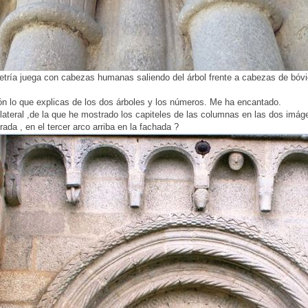
etría juega con cabezas humanas saliendo del árbol frente a cabezas de bóvid
ón lo que explicas de los dos árboles y los números. Me ha encantado.
lateral ,de la que he mostrado los capiteles de las columnas en las dos imáge
da , en el tercer arco arriba en la fachada ?