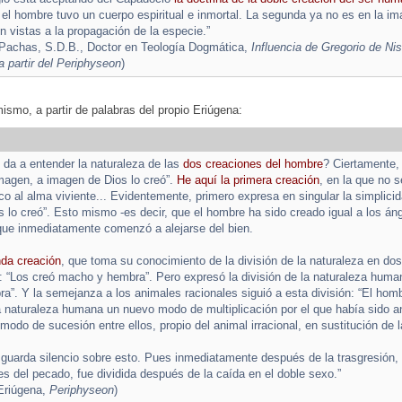
a el hombre tuvo un cuerpo espiritual e inmortal. La segunda ya no es en la im
 vistas a la propagación de la especie.”
 Pachas, S.D.B., Doctor en Teología Dogmática,
Influencia de Gregorio de Ni
 partir del Periphyseon
)
mismo, a partir de palabras del propio Eriúgena:
da a entender la naturaleza de las
dos creaciones del hombre
? Ciertamente, 
magen, a imagen de Dios lo creó”.
He aquí la primera creación
, en la que no 
oco al alma viviente... Evidentemente, primero expresa en singular la simplicid
 lo creó”. Esto mismo -es decir, que el hombre ha sido creado igual a los án
que inmediatamente comenzó a alejarse del bien.
nda creación
, que toma su conocimiento de la división de la naturaleza en dos
n: “Los creó macho y hembra”. Pero expresó la división de la naturaleza humana
”. Y la semejanza a los animales racionales siguió a esta división: “El homb
 naturaleza humana un nuevo modo de multiplicación por el que había sido a
odo de sucesión entre ellos, propio del animal irracional, en sustitución de l
a guarda silencio sobre esto. Pues inmediatamente después de la trasgresión
es del pecado, fue dividida después de la caída en el doble sexo.”
Eriúgena,
Periphyseon
)