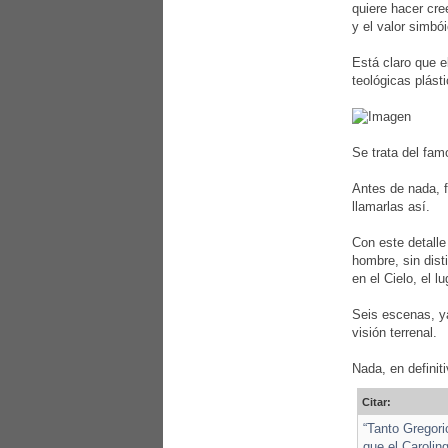
quiere hacer cre
y el valor simbó
Está claro que e
teológicas plás
Se trata del fa
Antes de nada, f
llamarlas así.
Con este detalle
hombre, sin dist
en el Cielo, el 
Seis escenas, ya
visión terrenal.
Nada, en definit
Citar:
“Tanto Gregori
que el Carolin