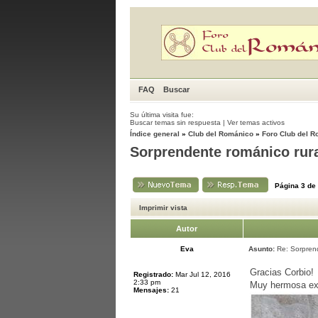
FAQ
Buscar
Su última visita fue:
Buscar temas sin respuesta
|
Ver temas activos
Índice general
»
Club del Románico
»
Foro Club del 
Sorprendente románico rur
Página
3
de
Imprimir vista
Autor
Eva
Asunto:
Re: Sorprend
Gracias Corbio!
Registrado:
Mar Jul 12, 2016
2:33 pm
Muy hermosa expl
Mensajes:
21