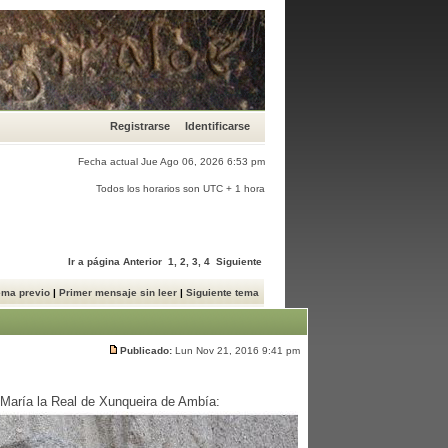
Registrarse
Identificarse
Fecha actual Jue Ago 06, 2026 6:53 pm
Todos los horarios son UTC + 1 hora
Ir a página
Anterior
1
,
2
,
3
,
4
Siguiente
ema previo
|
Primer mensaje sin leer
|
Siguiente tema
Publicado:
Lun Nov 21, 2016 9:41 pm
 María la Real de Xunqueira de Ambía: