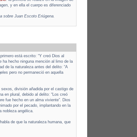
agen, y en ella el cuerpo es diferenciado
sa sobre Juan Escoto Eriúgena.
primero está escrito: “Y creó Dios al
se ha hecho ninguna mención al limo de la
ad de la naturaleza antes del delito: “A
geles pero no permaneció en aquella
 sexos, división añadida por el castigo de
 en plural, debido al delito: “Los creó
re fue hecho en un alma viviente”. Dios
nimado por el pecado, implantando en la
a nobleza angélica.
, habla de que la naturaleza humana, que