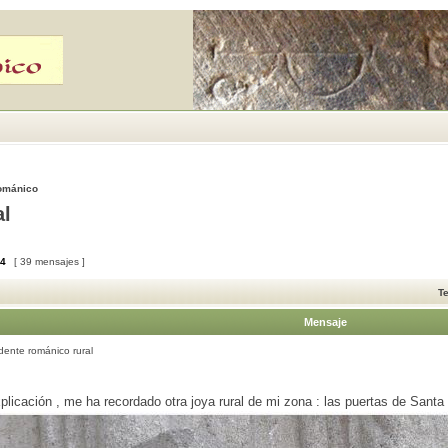
Románico
al
4
[ 39 mensajes ]
T
Mensaje
ente románico rural
icación , me ha recordado otra joya rural de mi zona : las puertas de Santa