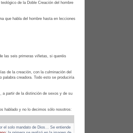
 teológico de la Doble Creación del hombre
iana que habla del hombre hasta en lecciones
e las seis primeras viñetas, si queréis
días de la creación, con la culminación del
o palabra creadora. Todo esto se produciría
 a partir de la distinción de sexos y de su
mos hablado y no lo decimos sólo nosotros:
por el solo mandato de Dios… Se entiende
mano
: la primera se realizó en la imagen de