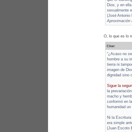
Dios, y en ell
sexualmente en
(José Antonio
Aproximación a
O, lo que es lo 
Citar:
“¿Acaso no se 
hombre a su i
tierra ni tamp
imagen de Dios
dignidad sino 
Sigue la segu
la prevariació
macho y hembra
conformó en la
humanidad un m
Ni la Escritur
era simple ant
(Juan Escoto 