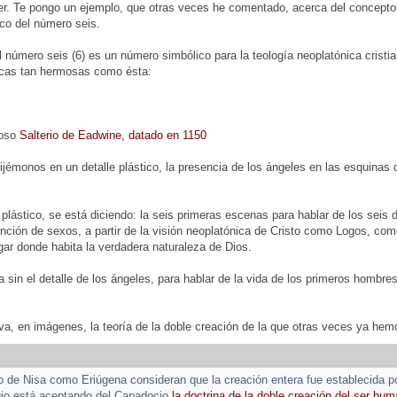
er. Te pongo un ejemplo, que otras veces he comentado, acerca del concepto
ico del número seis.
l número seis (6) es un número simbólico para la teología neoplatónica crist
ticas tan hermosas como ésta:
moso
Salterio de Eadwine, datado en 1150
ijémonos en un detalle plástico, la presencia de los ángeles en las esquinas d
 plástico, se está diciendo: la seis primeras escenas para hablar de los seis 
inción de sexos, a partir de la visión neoplatónica de Cristo como Logos, com
lugar donde habita la verdadera naturaleza de Dios.
 sin el detalle de los ángeles, para hablar de la vida de los primeros hombres,
iva, en imágenes, la teoría de la doble creación de la que otras veces ya he
o de Nisa como Eriúgena consideran que la creación entera fue establecida 
gio está aceptando del Capadocio
la doctrina de la doble creación del ser hu