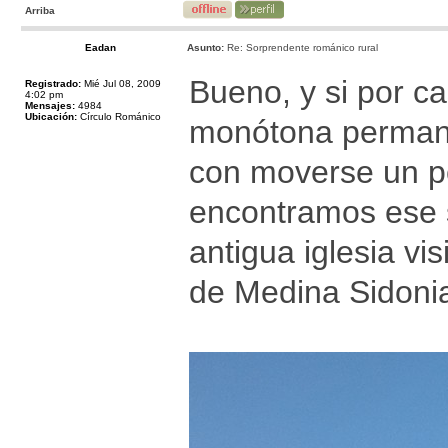
Arriba
Eadan
Asunto:
Re: Sorprendente románico rural
Bueno, y si por ca
Registrado:
Mié Jul 08, 2009
4:02 pm
Mensajes:
4984
Ubicación:
Círculo Románico
monótona permanen
con moverse un po
encontramos ese 
antigua iglesia vi
de Medina Sidonia