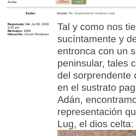
Arriba
Eadan
Asunto:
Re: Sorprendente románico rural
Tal y como nos ti
Registrado:
Mié Jul 08, 2009
4:02 pm
Mensajes:
4984
Ubicación:
Círculo Románico
sucíntamente y de
entronca con un s
peninsular, tales 
del sorprendente 
en el sustrato pag
Adán, encontramos
representación qu
Lug, el dios celta: