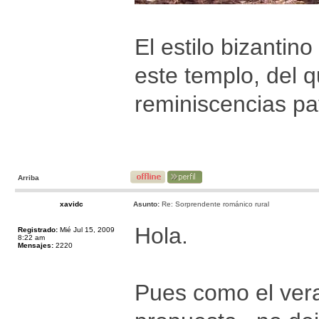
El estilo bizantin
este templo, del 
reminiscencias pa
Arriba
xavidc
Asunto:
Re: Sorprendente románico rural
Hola.
Registrado:
Mié Jul 15, 2009
8:22 am
Mensajes:
2220
Pues como el ver