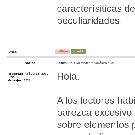
caracterísiticas d
peculiaridades.
Arriba
xavidc
Asunto:
Re: Sorprendente románico rural
Hola.
Registrado:
Mié Jul 15, 2009
8:22 am
Mensajes:
2220
A los lectores hab
parezca excesivo 
sobre elementos p