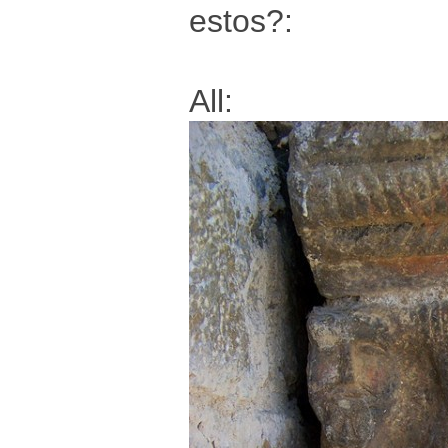
estos?:
All: