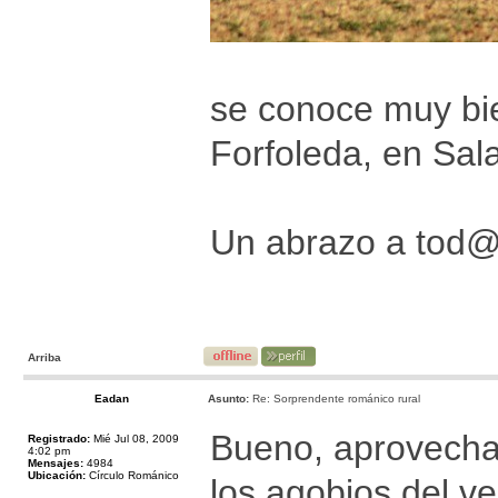
se conoce muy bie
Forfoleda, en Sal
Un abrazo a tod
Arriba
Eadan
Asunto:
Re: Sorprendente románico rural
Bueno, aprovechan
Registrado:
Mié Jul 08, 2009
4:02 pm
Mensajes:
4984
Ubicación:
Círculo Románico
los agobios del ve