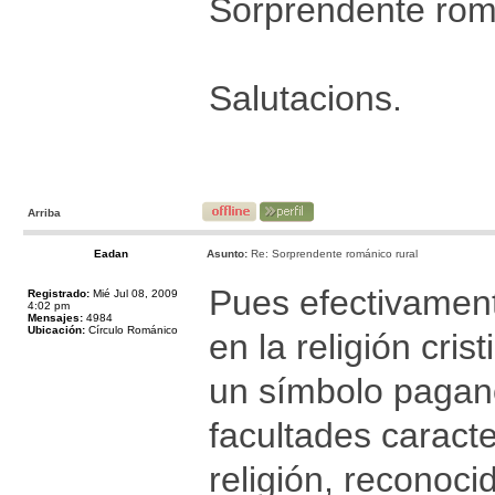
Sorprendente roma
Salutacions.
Arriba
Eadan
Asunto:
Re: Sorprendente románico rural
Pues efectivament
Registrado:
Mié Jul 08, 2009
4:02 pm
Mensajes:
4984
Ubicación:
Círculo Románico
en la religión cris
un símbolo pagano
facultades caracte
religión, reconoc