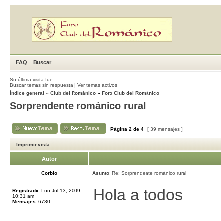
FAQ
Buscar
Su última visita fue:
Buscar temas sin respuesta
|
Ver temas activos
Índice general
»
Club del Románico
»
Foro Club del Románico
Sorprendente románico rural
Página
2
de
4
[ 39 mensajes ]
Imprimir vista
Autor
Corbio
Asunto:
Re: Sorprendente románico rural
Hola a todos
Registrado:
Lun Jul 13, 2009
10:31 am
Mensajes:
6730