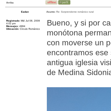
Arriba
Eadan
Asunto:
Re: Sorprendente románico rural
Bueno, y si por ca
Registrado:
Mié Jul 08, 2009
4:02 pm
Mensajes:
4984
Ubicación:
Círculo Románico
monótona permanen
con moverse un po
encontramos ese 
antigua iglesia vi
de Medina Sidonia