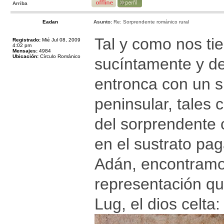
Arriba
Eadan
Asunto:
Re: Sorprendente románico rural
Tal y como nos ti
Registrado:
Mié Jul 08, 2009
4:02 pm
Mensajes:
4984
Ubicación:
Círculo Románico
sucíntamente y de
entronca con un s
peninsular, tales 
del sorprendente 
en el sustrato pag
Adán, encontramos
representación qu
Lug, el dios celta: