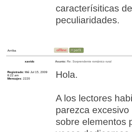
caracterísiticas d
peculiaridades.
Arriba
xavidc
Asunto:
Re: Sorprendente románico rural
Hola.
Registrado:
Mié Jul 15, 2009
8:22 am
Mensajes:
2220
A los lectores hab
parezca excesivo 
sobre elementos p