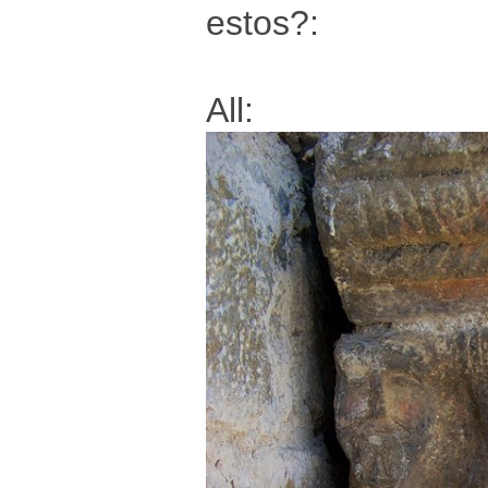
estos?:
All: