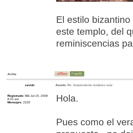
El estilo bizantin
este templo, del 
reminiscencias pa
Arriba
xavidc
Asunto:
Re: Sorprendente románico rural
Hola.
Registrado:
Mié Jul 15, 2009
8:22 am
Mensajes:
2220
Pues como el ver