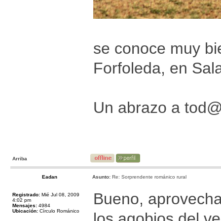
se conoce muy bie
Forfoleda, en Sal
Un abrazo a tod
Arriba
Eadan
Asunto:
Re: Sorprendente románico rural
Bueno, aprovechan
Registrado:
Mié Jul 08, 2009
4:02 pm
Mensajes:
4984
Ubicación:
Círculo Románico
los agobios del ve