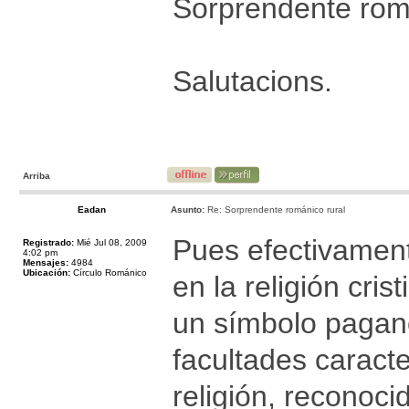
Sorprendente roma
Salutacions.
Arriba
Eadan
Asunto:
Re: Sorprendente románico rural
Pues efectivament
Registrado:
Mié Jul 08, 2009
4:02 pm
Mensajes:
4984
Ubicación:
Círculo Románico
en la religión cris
un símbolo pagano
facultades caracte
religión, reconoc