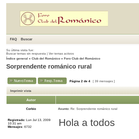
FAQ
Buscar
Su última visita fue:
Buscar temas sin respuesta
|
Ver temas activos
Índice general
»
Club del Románico
»
Foro Club del Románico
Sorprendente románico rural
Página
2
de
4
[ 39 mensajes ]
Imprimir vista
Autor
Corbio
Asunto:
Re: Sorprendente románico rural
Hola a todos
Registrado:
Lun Jul 13, 2009
10:31 am
Mensajes:
6732