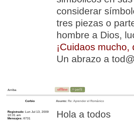
considerar símbolo
tres piezas o par
hombre a Dios, lu
¡Cuidaos mucho, q
Un abrazo a tod
Arriba
Corbio
Asunto:
Re: Aprender el Románico
Hola a todos
Registrado:
Lun Jul 13, 2009
10:31 am
Mensajes:
6731