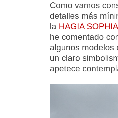
Como vamos const
detalles más mín
la
HAGIA SOPHI
he comentado com
algunos modelos d
un claro simbolis
apetece contempl