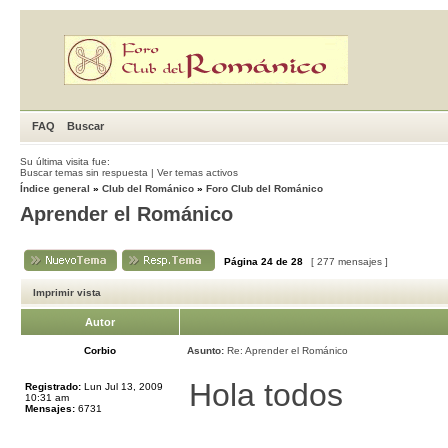
FAQ
Buscar
Su última visita fue:
Buscar temas sin respuesta
|
Ver temas activos
Índice general
»
Club del Románico
»
Foro Club del Románico
Aprender el Románico
Página
24
de
28
[ 277 mensajes ]
Imprimir vista
Autor
Corbio
Asunto:
Re: Aprender el Románico
Hola todos
Registrado:
Lun Jul 13, 2009
10:31 am
Mensajes:
6731