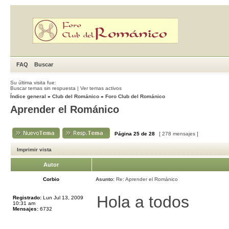
FAQ
Buscar
Su última visita fue:
Buscar temas sin respuesta
|
Ver temas activos
Índice general
»
Club del Románico
»
Foro Club del Románico
Aprender el Románico
Página
25
de
28
[ 278 mensajes ]
Imprimir vista
Autor
Corbio
Asunto:
Re: Aprender el Románico
Hola a todos
Registrado:
Lun Jul 13, 2009
10:31 am
Mensajes:
6732