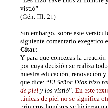
“Les hizo Yavé Dios al hombre 
vistió”
(Gén. III, 21)
Sin embargo, sobre este versícul
siguiente comentario exegético e
Citar:
Y para que conozcas la creación 
por cuya decisión se realiza todo
nuestra educación, renovación y 
que dice: “
El Señor Dios hizo t
de piel
y los vistió
”.
En este text
túnicas de piel no se significa o
primeros hombres se hicieron par