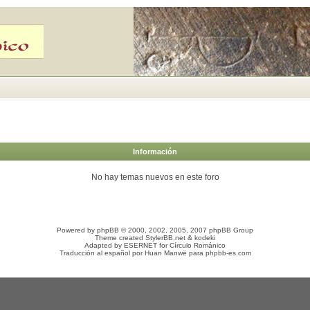
Información
No hay temas nuevos en este foro
Powered by
phpBB
© 2000, 2002, 2005, 2007 phpBB Group
Theme created
StylerBB.net
&
kodeki
Adapted by
ESERNET
for
Círculo Románico
Traducción al español por
Huan Manwë
para
phpbb-es.com