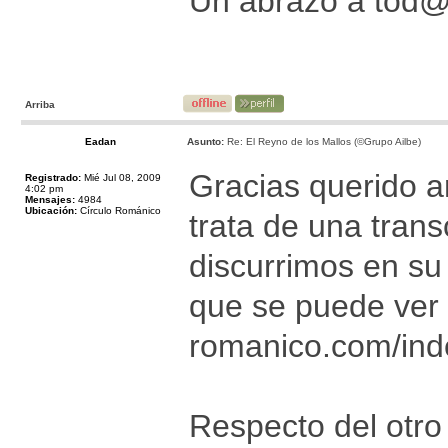
Un abrazo a tod
Arriba
Eadan
Asunto:
Re: El Reyno de los Mallos (©Grupo Ailbe)
Gracias querido a
Registrado:
Mié Jul 08, 2009
4:02 pm
Mensajes:
4984
Ubicación:
Círculo Románico
trata de una trans
discurrimos en su 
que se puede ver 
romanico.com/inde
Respecto del otro 