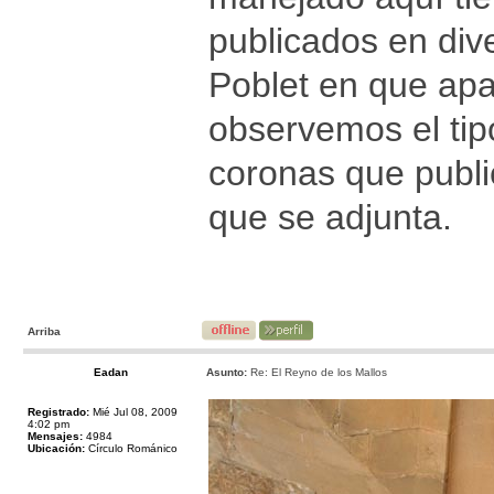
publicados en dive
Poblet en que apa
observemos el tip
coronas que publ
que se adjunta.
Arriba
Eadan
Asunto:
Re: El Reyno de los Mallos
Registrado:
Mié Jul 08, 2009
4:02 pm
Mensajes:
4984
Ubicación:
Círculo Románico