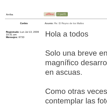
Arriba
Corbio
Asunto:
Re: El Reyno de los Mallos
Hola a todos
Registrado:
Lun Jul 13, 2009
10:31 am
Mensajes:
6733
Solo una breve ent
magnífico desarro
en ascuas.
Como otras veces
contemplar las fo