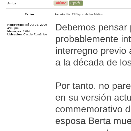
Arriba
Eadan
Asunto:
Re: El Reyno de los Mallos
Debemos pensar p
Registrado:
Mié Jul 08, 2009
4:02 pm
Mensajes:
4984
Ubicación:
Círculo Románico
probablemente int
interregno previo
a la década de los
Por tanto, no par
en su versión ac
commemorativo de
esposa Berta mue