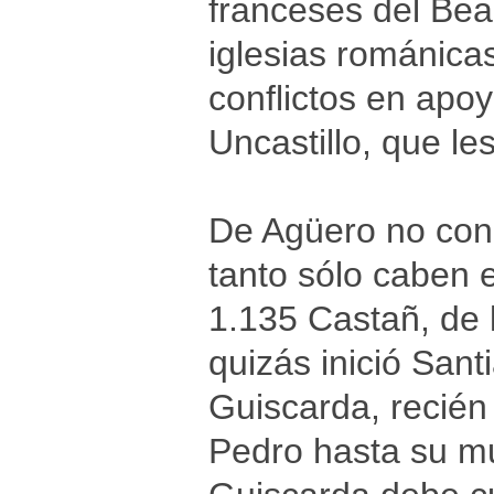
franceses del Bea
iglesias románicas
conflictos en apo
Uncastillo, que le
De Agüero no con
tanto sólo caben 
1.135 Castañ, de 
quizás inició San
Guiscarda, recién 
Pedro hasta su m