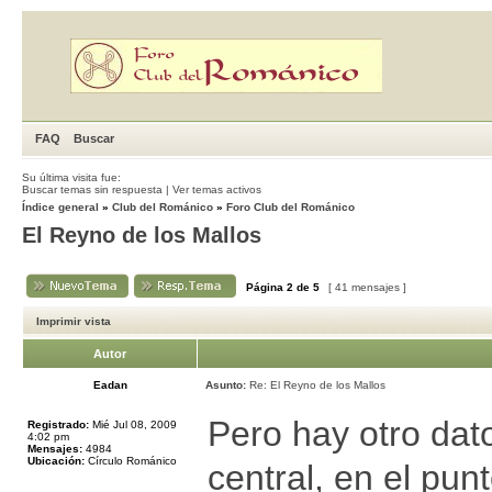
FAQ
Buscar
Su última visita fue:
Buscar temas sin respuesta
|
Ver temas activos
Índice general
»
Club del Románico
»
Foro Club del Románico
El Reyno de los Mallos
Página
2
de
5
[ 41 mensajes ]
Imprimir vista
Autor
Eadan
Asunto:
Re: El Reyno de los Mallos
Pero hay otro dato
Registrado:
Mié Jul 08, 2009
4:02 pm
Mensajes:
4984
Ubicación:
Círculo Románico
central, en el pun