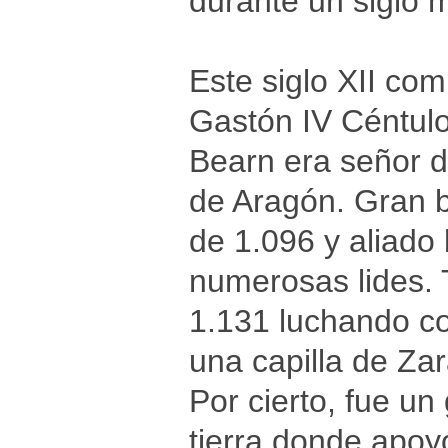
durante un siglo
Este siglo XII com
Gastón IV Céntulo
Bearn era señor d
de Aragón. Gran b
de 1.096 y aliado 
numerosas lides. T
1.131 luchando co
una capilla de Za
Por cierto, fue u
tierra donde apoy