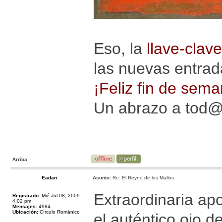
Eso, la
llave-clave
las nuevas entrad
¡Feliz fin de sema
Un abrazo a tod
Arriba
Eadan
Asunto:
Re: El Reyno de los Mallos
Extraordinaria apo
Registrado:
Mié Jul 08, 2009
4:02 pm
Mensajes:
4984
Ubicación:
Círculo Románico
el auténtico ojo de