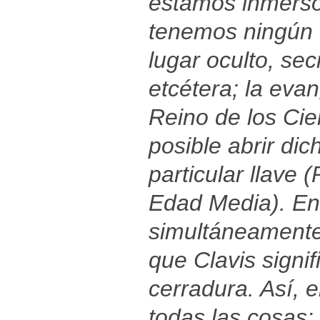
estamos inmersos
tenemos ningún t
lugar oculto, secr
etcétera; la eva
Reino de los Cie
posible abrir di
particular llave (
Edad Media). En l
simultáneamente,
que Clavis signif
cerradura. Así, 
todas las cosas: 