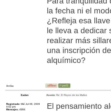
Para tranquilidad 
la fecha ni el mod
¿Refleja esa llave
le lleva a dedicar
realizar más silla
una inscripción d
alquímico?
Arriba
Eadan
Asunto:
Re: El Reyno de los Mallos
El pensamiento al
Registrado:
Mié Jul 08, 2009
4:02 pm
Mensajes:
4984