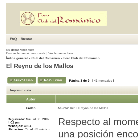
FAQ
Buscar
Su última visita fue:
Buscar temas sin respuesta
|
Ver temas activos
Índice general
»
Club del Románico
»
Foro Club del Románico
El Reyno de los Mallos
Página
3
de
5
[ 41 mensajes ]
Imprimir vista
Autor
Eadan
Asunto:
Re: El Reyno de los Mallos
Respecto al mome
Registrado:
Mié Jul 08, 2009
4:02 pm
Mensajes:
4984
Ubicación:
Círculo Románico
una posición enco