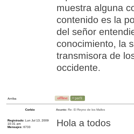
muestra alguna co
contenido es la p
del señor entend
conocimiento, la 
transmisora de lo
occidente.
Arriba
Corbio
Asunto:
Re: El Reyno de los Mallos
Hola a todos
Registrado:
Lun Jul 13, 2009
10:31 am
Mensajes:
6733