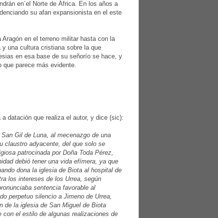
ndrán en´el Norte de África. En los años a
denciando su afan expansionista en el este
Aragón en el terreno militar hasta con la
y una cultura cristiana sobre la que
lesias en esa base de su señorío se hace, y
lo que parece más evidente.
a datación que realiza el autor, y dice (sic):
de San Gil de Luna, al mecenazgo de una
u claustro adyacente, del que solo se
ligiosa patrocinada por Doña Toda Pérez,
nidad debió tener una vida efímera, ya que
ndo dona la iglesia de Biota al hospital de
ra los intereses de los Urrea, según
ronunciaba sentencia favorable al
do perpetuo silencio a Jimeno de Urrea,
 de la iglesia de San Miguel de Biota
 con el estilo de algunas realizaciones de