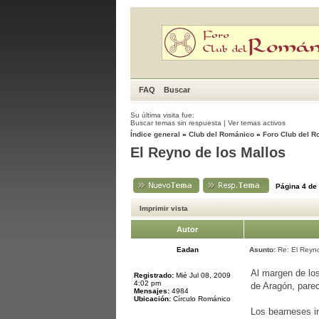
FAQ
Buscar
Su última visita fue:
Buscar temas sin respuesta
|
Ver temas activos
Índice general
»
Club del Románico
»
Foro Club del 
El Reyno de los Mallos
Página
4
de
Imprimir vista
Autor
Eadan
Asunto:
Re: El Reyno
Al margen de lo
Registrado:
Mié Jul 08, 2009
4:02 pm
de Aragón, parec
Mensajes:
4984
Ubicación:
Círculo Románico
Los bearneses in