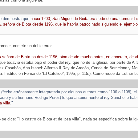
echas como la siguiente:
do demuestra que
hacia 1200, San Miguel de Biota era sede de una comunidad
, señora de Biota desde 1196, que la habría patrocinado siguiendo el ejemp
recer, comete un doble error.
s señora de Biota no desde 1196, sino desde mucho antes, en concreto, des
a que todavía estaba bajo el poder del rey, que no de la iglesia, por parte de 
ez Casabón, Ana Isabel: Alfonso II Rey de Aragón, Conde de Barcelona y M
 Institución Fernando “El Católico”, 1995, p. 115.). Como recuerda Esther L
(fecha erróneamente interpretada por algunos autores como 1196 o 1198), el 
madre y su hermano Rodrigo Pérez) lo que anteriormente el rey Sancho le ha
a villa
."
se dice: "illo castro de Biota et de ipsa villa", nada se especifica sobre la i