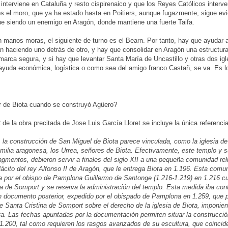
nterviene en Cataluña y resto cispirenaico y que los Reyes Católicos interve
s el moro, que ya ha estado hasta en Poitiers, aunque fugazmente, sigue evi
ue siendo un enemigo en Aragón, donde mantiene una fuerte Taifa.
 manos moras, el siguiente de turno es el Bearn. Por tanto, hay que ayudar a 
n haciendo uno detrás de otro, y hay que consolidar en Aragón una estructura 
arca segura, y si hay que levantar Santa María de Uncastillo y otras dos ig
 ayuda económica, logística o como sea del amigo franco Castañ, se va. Es 
er de Biota cuando se construyó Agüero?
de la obra precitada de Jose Luis García Lloret se incluye la única referencia 
, la construcción de San Miguel de Biota parece vinculada, como la iglesia 
milia aragonesa, los Urrea, señores de Biota. Efectivamente, este templo y s
agmentos, debieron servir a finales del siglo XII a una pequeña comunidad re
ácito del rey Alfonso II de Aragón, que le entrega Biota en 1.196. Esta comu
a por el obispo de Pamplona Guillermo de Santonge (1.216-1.219) en 1.216 cua
a de Somport y se reserva la administración del templo. Esta medida iba cont
 documento posterior, expedido por el obispado de Pamplona en 1.259, que p
e Santa Cristina de Somport sobre el derecho de la iglesia de Biota, imponien
ta. Las fechas apuntadas por la documentación permiten situar la construcción
1.200, tal como requieren los rasgos avanzados de su escultura, que coincide