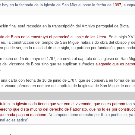
e hay en la fachada de la iglesia de San Miguel pone la fecha de
1097
, aunque
ión final está recogida en la transcripción del Archivo parroquial de Biota.
esia de Biota no la construyó ni patrocinó el linaje de los Urrea
. En el siglo XVI
o es, la construcción del templo de San Miguel había sido obra del obispo y d
puede ser, en la realidad de ese siglo, su patrono por fundación, pues nada
 fecha de 15 de mayo de 1787, se envía al capítulo de la iglesia de San Migu
te del vizconde de Biota sino que se suplican sufragios
alegando que es patro
.
una carta con fecha de 18 de junio de 1787, que se conserva en forma de not
 el vicario párroco en nombre del capítulo de la iglesia de San Miguel le conte
tulo ni la iglesia nada tienen que ver con el vizconde, que no es patrono
tan s
erecho que dista mucho del derecho de Patronato, que no lo es por construcció
 que nada paga ni mantiene
. Ni tampoco tiene derecho por título pontificio, y
unal eclesiástico”.