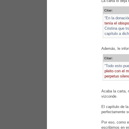
La carta lo deja
Citar:
“En la donació
tenía el obis
Cristina que t
capítulo a dic
Además, le info
Citar:
“Todo esto pue
pleito con el 
perpetuo silen
Acaba la carta, 
vizconde.
El capítulo de l
perfectamente su
Por eso, como e
escribimos en es