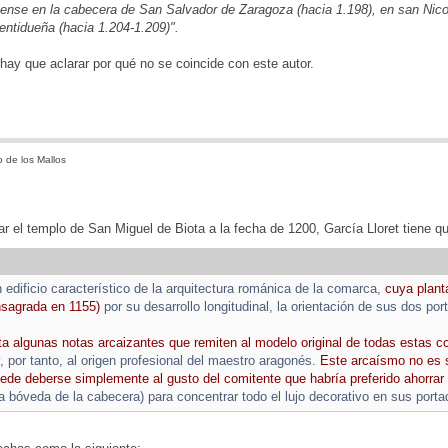
ilense en la cabecera de San Salvador de Zaragoza (hacia 1.198), en san Nico
entidueña (hacia 1.204-1.209)".
hay que aclarar por qué no se coincide con este autor.
 de los Mallos
ar el templo de San Miguel de Biota a la fecha de 1200, García Lloret tiene q
n edificio característico de la arquitectura románica de la comarca,
cuya plant
nsagrada en 1155)
por su desarrollo longitudinal, la orientación de sus dos por
ta algunas notas arcaizantes que remiten al modelo original de todas estas co
, por tanto, al origen profesional del maestro aragonés.
Este arcaísmo no es 
ede deberse simplemente al gusto del comitente que habría preferido ahorrar
la bóveda de la cabecera) para concentrar todo el lujo decorativo en sus porta