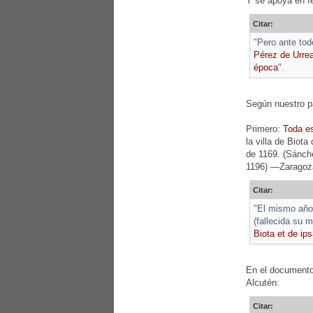
Y se apoya en f
Citar:
"Pero ante to
Pérez de Urrea
época
".
Según nuestro pa
Primero:
Toda e
la villa de Biot
de 1169. (Sánch
1196) —Zaragoza:
Citar:
"El mismo año 
(fallecida su 
Biota et de ips
En el documento 
Alcutén:
Citar: