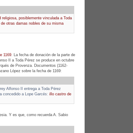
 religiosa, posiblemente vinculada a Toda
lo de otras damas nobles de su misma
de 1169
. La fecha de donación de la parte de
Alfonso II a Toda Pérez se produce en octubre
arqués de Provenza. Documentos (1162-
ozano López sobre la fecha de 1169:
rey Alfonso II entrega a Toda Pérez
bía concedido a Lope Garcés:
illo castro de
glesia. Y es que, como recuerda A. Sabio