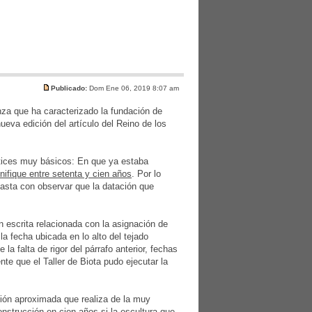
Publicado:
Dom Ene 06, 2019 8:07 am
anza que ha caracterizado la fundación de
eva edición del artículo del Reino de los
atices muy básicos: En que ya estaba
nifique entre setenta y cien años
. Por lo
basta con observar que la datación que
escrita relacionada con la asignación de
a fecha ubicada en lo alto del tejado
la falta de rigor del párrafo anterior, fechas
nte que el Taller de Biota pudo ejecutar la
ción aproximada que realiza de la muy
nstrucción en cien años si la escultura que