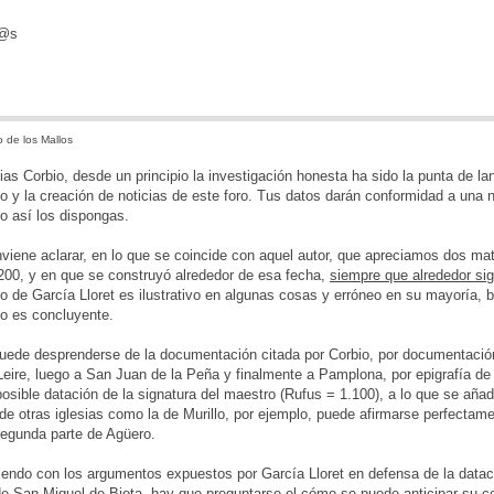
d@s
 de los Mallos
ias Corbio, desde un principio la investigación honesta ha sido la punta de l
 y la creación de noticias de este foro. Tus datos darán conformidad a una nu
o así los dispongas.
viene aclarar, en lo que se coincide con aquel autor, que apreciamos dos m
200, y en que se construyó alrededor de esa fecha,
siempre que alrededor sig
o de García Lloret es ilustrativo en algunas cosas y erróneo en su mayoría, 
 no es concluyente.
de desprenderse de la documentación citada por Corbio, por documentación 
Leire, luego a San Juan de la Peña y finalmente a Pamplona, por epigrafía de l
posible datación de la signatura del maestro (Rufus = 1.100), a lo que se añade 
 de otras iglesias como la de Murillo, por ejemplo, puede afirmarse perfectame
segunda parte de Agüero.
iendo con los argumentos expuestos por García Lloret en defensa de la data
de San Miguel de Biota, hay que preguntarse el cómo se puede anticipar su co