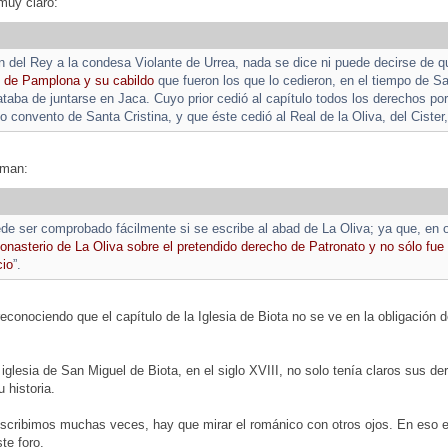
 muy claro:
n del Rey a la condesa Violante de Urrea, nada se dice ni puede decirse de qu
po de Pamplona y su cabildo
que fueron los que lo cedieron, en el tiempo de 
rataba de juntarse en Jaca. Cuyo prior cedió al capítulo todos los derechos p
ho convento de Santa Cristina, y que éste cedió al Real de la Oliva, del Ciste
rman:
de ser comprobado fácilmente si se escribe al abad de La Oliva; ya que, en 
monasterio de La Oliva sobre el pretendido derecho de Patronato y no sólo fu
cio
”.
reconociendo que el capítulo de la Iglesia de Biota no se ve en la obligación de
a iglesia de San Miguel de Biota, en el siglo XVIII, no solo tenía claros sus 
 historia.
scribimos muchas veces, hay que mirar el románico con otros ojos. En es
te foro.