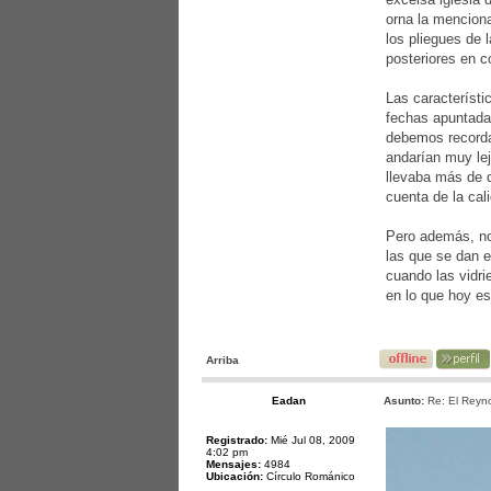
orna la menciona
los pliegues de 
posteriores en c
Las característi
fechas apuntadas
debemos recordar
andarían muy lej
llevaba más de d
cuenta de la cal
Pero además, no 
las que se dan e
cuando las vidri
en lo que hoy es
Arriba
Eadan
Asunto:
Re: El Reyno
Registrado:
Mié Jul 08, 2009
4:02 pm
Mensajes:
4984
Ubicación:
Círculo Románico