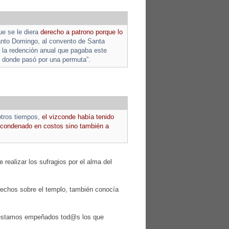
e se le diera
derecho a patrono porque lo
Santo Domingo, al convento de Santa
or la redención anual que pagaba este
r, donde pasó por una permuta”.
otros tiempos,
el vizconde había tenido
e condenado en costos sino también a
 realizar los sufragios por el alma del
derechos sobre el templo, también conocía
o estamos empeñados tod@s los que