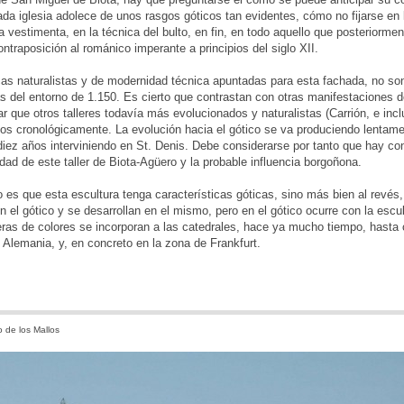
da iglesia adolece de unos rasgos góticos tan evidentes, cómo no fijarse en la
la vestimenta, en la técnica del bulto, en fin, en todo aquello que posteriormen
ontraposición al románico imperante a principios del siglo XII.
cas naturalistas y de modernidad técnica apuntadas para esta fachada, no son
 del entorno de 1.150. Es cierto que contrastan con otras manifestaciones 
 que otros talleres todavía más evolucionados y naturalistas (Carrión, e inc
os cronológicamente. La evolución hacia el gótico se va produciendo lentamen
iez años interviniendo en St. Denis. Debe considerarse por tanto que hay con
idad de este taller de Biota-Agüero y la probable influencia borgoñona.
es que esta escultura tenga características góticas, sino más bien al revés,
n el gótico y se desarrollan en el mismo, pero en el gótico ocurre con la escu
eras de colores se incorporan a las catedrales, hace ya mucho tiempo, hast
 Alemania, y, en concreto en la zona de Frankfurt.
 de los Mallos