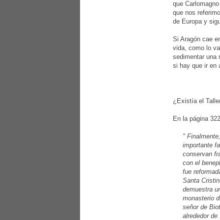
que Carlomagno i
que nos referimo
de Europa y sig
Si Aragón cae en
vida, como lo va
sedimentar una m
si hay que ir en
¿Existía el Tall
En la página 322 
" Finalmente
importante fa
conservan fr
con el benepl
fue reformad
Santa Cristin
demuestra un
monasterio d
señor de Bio
alrededor de 