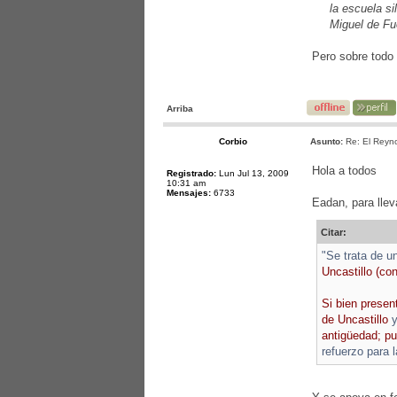
la escuela s
Miguel de Fu
Pero sobre todo 
Arriba
Corbio
Asunto:
Re: El Reyno
Hola a todos
Registrado:
Lun Jul 13, 2009
10:31 am
Mensajes:
6733
Eadan, para llev
Citar:
"Se trata de u
Uncastillo (co
Si bien presen
de Uncastillo
y
antigüedad; pu
refuerzo para 