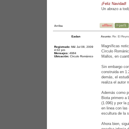
¡Feliz Navidad!
Un abrazo a to
Arriba
Eadan
Asunto:
Re: El Reyno
Magníficas notic
Registrado:
Mié Jul 08, 2009
4:02 pm
Círculo Románico
Mensajes:
4984
Mallos, en cuant
Ubicación:
Círculo Románico
Sin embargo con
construida en 1.
demás, el estudi
realiza el autor
Además como pue
Biota primero a 
(1.096) y por la 
en linea con las
escultura de la 
Ahora bien, sigu
excelsa iglesia 