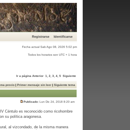
Registrarse
Identificarse
Fecha actual Sab Ago 08, 2026 5:02 pm
Todos los horarios son UTC + 1 hora
Ir a página
Anterior
1
,
2
,
3
,
4
,
5
Siguiente
ema previo
|
Primer mensaje sin leer
|
Siguiente tema
Publicado:
Lun Dic 24, 2018 8:20 am
n IV Céntulo es reconocido como ricohombre
on su política aragonesa.
tural, al vizcondado, de la misma manera