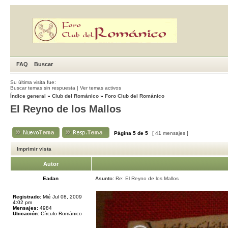
FAQ
Buscar
Su última visita fue:
Buscar temas sin respuesta
|
Ver temas activos
Índice general
»
Club del Románico
»
Foro Club del Románico
El Reyno de los Mallos
Página
5
de
5
[ 41 mensajes ]
Imprimir vista
Autor
Eadan
Asunto:
Re: El Reyno de los Mallos
Registrado:
Mié Jul 08, 2009
4:02 pm
Mensajes:
4984
Ubicación:
Círculo Románico