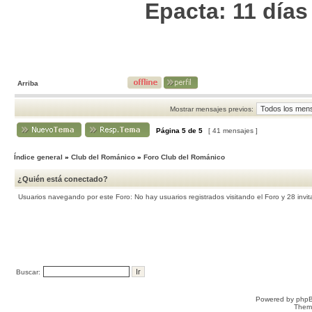
Epacta: 11 días 
Arriba
Mostrar mensajes previos:
Página
5
de
5
[ 41 mensajes ]
Índice general
»
Club del Románico
»
Foro Club del Románico
¿Quién está conectado?
Usuarios navegando por este Foro: No hay usuarios registrados visitando el Foro y 28 invi
Buscar:
Powered by
php
Them