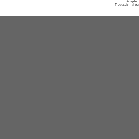
Adapted
Traducción al e