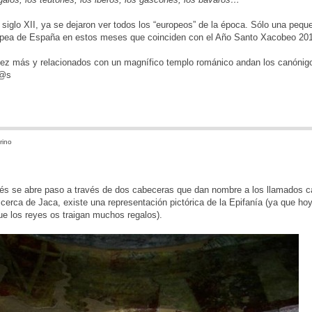
 siglo XII, ya se dejaron ver todos los “europeos” de la época. Sólo una pequ
opea de España en estos meses que coinciden con el Año Santo Xacobeo 20
 vez más y relacionados con un magnífico templo románico andan los canónig
d@s
rino
és se abre paso a través de dos cabeceras que dan nombre a los llamados 
cerca de Jaca, existe una representación pictórica de la Epifanía (ya que ho
e los reyes os traigan muchos regalos).