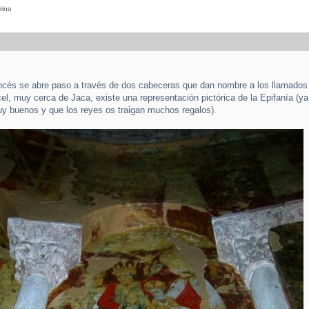
rino
ncés se abre paso a través de dos cabeceras que dan nombre a los llamados
el, muy cerca de Jaca, existe una representación pictórica de la Epifanía (y
y buenos y que los reyes os traigan muchos regalos).