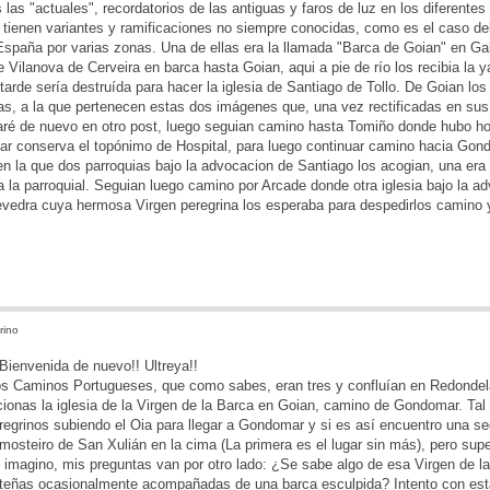
las "actuales", recordatorios de las antiguas y faros de luz en los diferen
 tienen variantes y ramificaciones no siempre conocidas, como es el caso de
España por varias zonas. Una de ellas era la llamada "Barca de Goian" en Ga
e Vilanova de Cerveira en barca hasta Goian, aqui a pie de río los recibia la y
arde sería destruída para hacer la iglesia de Santiago de Tollo. De Goian los
as, a la que pertenecen estas dos imágenes que, una vez rectificadas en sus
aré de nuevo en otro post, luego seguian camino hasta Tomiño donde hubo ho
ugar conserva el topónimo de Hospital, para luego continuar camino hacia Go
en la que dos parroquias bajo la advocacion de Santiago los acogian, una era l
tra la parroquial. Seguian luego camino por Arcade donde otra iglesia bajo la ad
vedra cuya hermosa Virgen peregrina los esperaba para despedirlos camino 
rino
 Bienvenida de nuevo!! Ultreya!!
os Caminos Portugueses, que como sabes, eran tres y confluían en Redondela
ionas la iglesia de la Virgen de la Barca en Goian, camino de Gondomar. Tal
regrinos subiendo el Oia para llegar a Gondomar y si es así encuentro una s
mosteiro de San Xulián en la cima (La primera es el lugar sin más), pero sup
e imagino, mis preguntas van por otro lado: ¿Se sabe algo de esa Virgen de l
rteñas ocasionalmente acompañadas de una barca esculpida? Intento con est