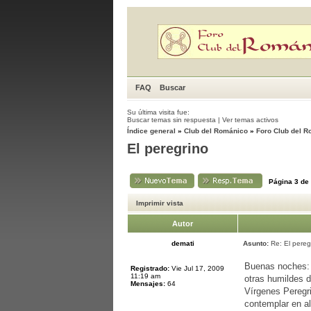
FAQ
Buscar
Su última visita fue:
Buscar temas sin respuesta
|
Ver temas activos
Índice general
»
Club del Románico
»
Foro Club del 
El peregrino
Página
3
de
Imprimir vista
Autor
demati
Asunto:
Re: El pereg
Buenas noches: 
Registrado:
Vie Jul 17, 2009
11:19 am
otras humildes d
Mensajes:
64
Vírgenes Peregr
contemplar en a