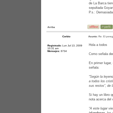
de La Barca tien
sepultada Goyan 
P.s.: Demasiada
Arriba
Corbio
Asunto:
Re: El pereg
Hola a todos
Registrado:
Lun Jul 13, 2009
10:31 am
Mensajes:
6734
Como señala dem
En primer lugar,
señala:
“Según la leyend
a todos los cris
sus restos”, de 
Si hay un libro 
nota acerca del 
“A este lugar vi
irlandeses
, los