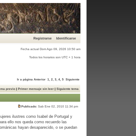
Registrarse
Identificarse
Fecha actual Dom Ago 09, 2026 10:50 am
Todos los horarios son UTC + 1 hora
Ir a página
Anterior
1
,
2
,
3
,
4
,
5
Siguiente
ema previo
|
Primer mensaje sin leer
|
Siguiente tema
Publicado:
Sab Ene 02, 2010 11:34 pm
jeres ilustres como Isabel de Portugal y
para ello nos queda como recuerdo las
románicas hayan desaparecido, o se puedan