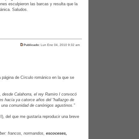
nes esculpieron las barcas y resulta que la
mánica. Saludos.
Publicado:
Lun Ene 04, 2010 9:32 am
 página de Círculo románico en la que se
, desde Calahorra, el rey Ramiro I convocó
ces hacía ya catorce años del “hallazgo de
n a una comunidad de canónigos agustinos.”
II), del que me gustaría reproducir una breve
saber: francos, normandos,
escoceses,