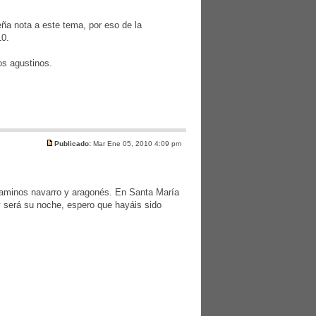
eña nota a este tema, por eso de la
10.
os agustinos.
Publicado:
Mar Ene 05, 2010 4:09 pm
caminos navarro y aragonés. En Santa María
y será su noche, espero que hayáis sido