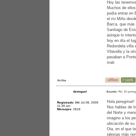
Hoy las tenemos 
Muchos de ellos
podía entrar en 
el río Miño desd
Barca, que más t
Santiago de Est
aúnque lo intent
hoy en día el l
Redondela villa 
Vilavella y la o
pasaban a Ponte
mati
Arriba
demiguel
Asunto:
Re: El pereg
Hola peregrina!!
Registrado:
Mié Jul 08, 2009
11:39 am
Nos hablas de l
Mensajes:
2818
del Norte y menc
imagino a los pe
ubicación de su 
Oia, en el que t
iglesias más no