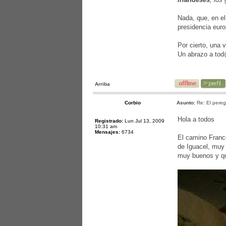
Nada, que, en el
presidencia eur
Por cierto, una
Un abrazo a to
Arriba
Corbio
Asunto:
Re: El pereg
Hola a todos
Registrado:
Lun Jul 13, 2009
10:31 am
Mensajes:
6734
El camino Franc
de Iguacel, muy 
muy buenos y qu