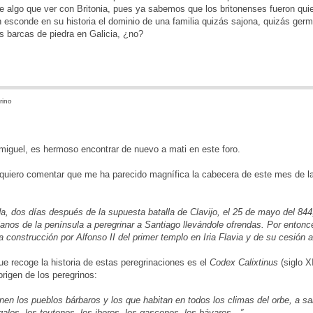
e algo que ver con Britonia, pues ya sabemos que los britonenses fueron quie
esconde en su historia el dominio de una familia quizás sajona, quizás ger
s barcas de piedra en Galicia, ¿no?
rino
iguel, es hermoso encontrar de nuevo a mati en este foro.
 quiero comentar que me ha parecido magnífica la cabecera de este mes de la
a, dos días después de la supuesta batalla de Clavijo, el 25 de mayo del 844
tianos de la península a peregrinar a Santiago llevándole ofrendas. Por enton
la construcción por Alfonso II del primer templo en Iria Flavia y de su cesió
que recoge la historia de estas peregrinaciones es el
Codex Calixtinus
(siglo X
origen de los peregrinos:
enen los pueblos bárbaros y los que habitan en todos los climas del orbe, a 
 galos, los teutones, los iberos, los gascones, los bávaros…”