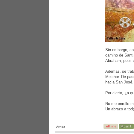
Sin embargo, col
camino de Santia
Abraham, pues de
Además, se trata
Melchor. De paso
hacia San José.
Por cierto, ¿a q
No me enrollo m
Un abrazo a to
Arriba