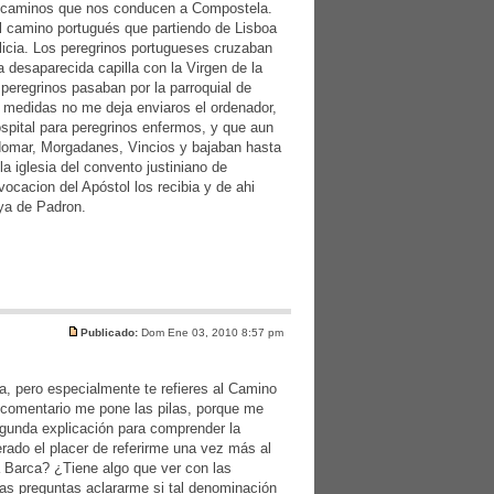
tes caminos que nos conducen a Compostela.
l camino portugués que partiendo de Lisboa
licia. Los peregrinos portugueses cruzaban
a desaparecida capilla con la Virgen de la
 peregrinos pasaban por la parroquial de
 medidas no me deja enviaros el ordenador,
spital para peregrinos enfermos, y que aun
ndomar, Morgadanes, Vincios y bajaban hasta
a iglesia del convento justiniano de
vocacion del Apóstol los recibia y de ahi
ya de Padron.
Publicado:
Dom Ene 03, 2010 8:57 pm
, pero especialmente te refieres al Camino
 comentario me pone las pilas, porque me
egunda explicación para comprender la
erado el placer de referirme una vez más al
a Barca? ¿Tiene algo que ver con las
as preguntas aclararme si tal denominación