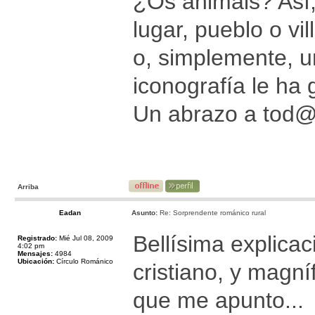
¿Os animáis? Así,
lugar, pueblo o vi
o, simplemente, u
iconografía le ha 
Un abrazo a tod
Arriba
Eadan
Asunto:
Re: Sorprendente románico rural
Bellísima explicac
Registrado:
Mié Jul 08, 2009
4:02 pm
Mensajes:
4984
Ubicación:
Círculo Románico
cristiano, y magní
que me apunto...