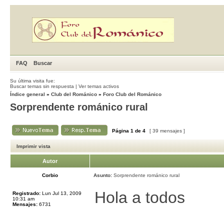
FAQ
Buscar
Su última visita fue:
Buscar temas sin respuesta
|
Ver temas activos
Índice general
»
Club del Románico
»
Foro Club del Románico
Sorprendente románico rural
Página
1
de
4
[ 39 mensajes ]
Imprimir vista
Autor
Corbio
Asunto:
Sorprendente románico rural
Hola a todos
Registrado:
Lun Jul 13, 2009
10:31 am
Mensajes:
6731