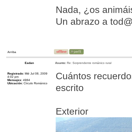
Nada, ¿os animáis
Un abrazo a tod
Arriba
Eadan
Asunto:
Re: Sorprendente románico rural
Cuántos recuerdos 
Registrado:
Mié Jul 08, 2009
4:02 pm
Mensajes:
4984
Ubicación:
Círculo Románico
escrito
Exterior