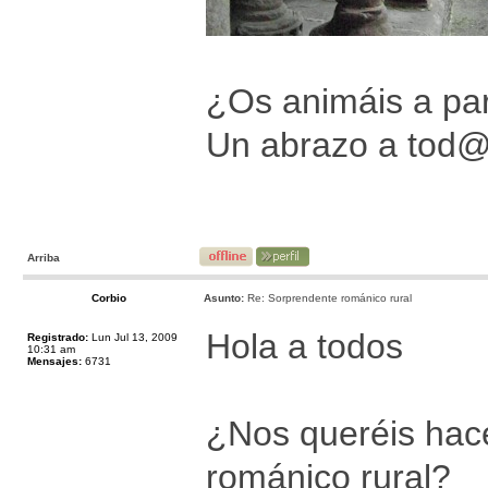
¿Os animáis a par
Un abrazo a tod
Arriba
Corbio
Asunto:
Re: Sorprendente románico rural
Hola a todos
Registrado:
Lun Jul 13, 2009
10:31 am
Mensajes:
6731
¿Nos queréis hace
románico rural?