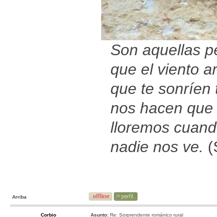
Son aquellas p
que el viento ar
que te sonríen t
nos hacen que
lloremos cuan
nadie nos ve.
(
Arriba
Corbio
Asunto:
Re: Sorprendente románico rural