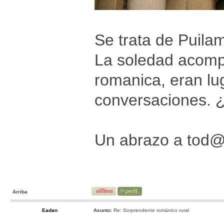
Se trata de Puila
La soledad acomp
romanica, eran lu
conversaciones. ¿
Un abrazo a tod
Arriba
Eadan
Asunto:
Re: Sorprendente románico rural